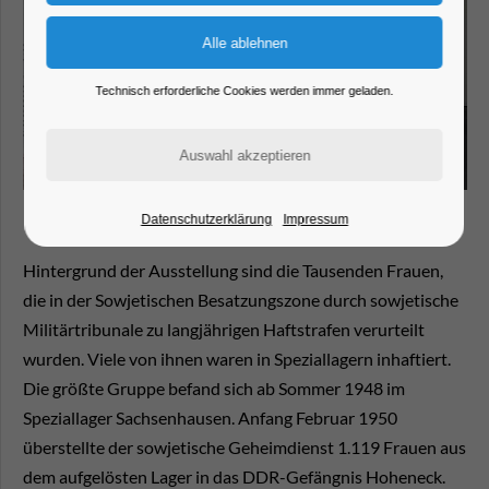
Technisch erforderliche Cookies werden immer geladen.
Datenschutzerklärung
Impressum
Hintergrund der Ausstellung sind die Tausenden Frauen,
die in der Sowjetischen Besatzungszone durch sowjetische
Militärtribunale zu langjährigen Haftstrafen verurteilt
wurden. Viele von ihnen waren in Speziallagern inhaftiert.
Die größte Gruppe befand sich ab Sommer 1948 im
Speziallager Sachsenhausen. Anfang Februar 1950
überstellte der sowjetische Geheimdienst 1.119 Frauen aus
dem aufgelösten Lager in das DDR-Gefängnis Hoheneck.