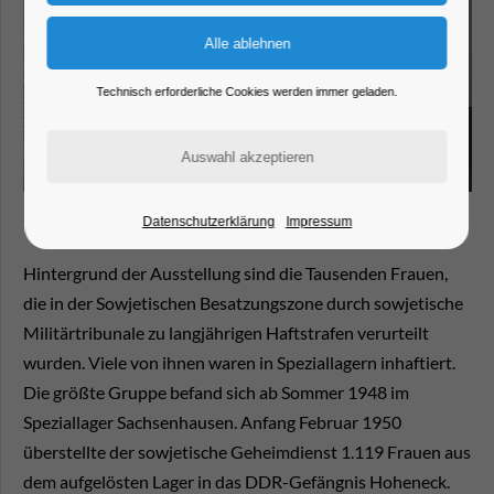
Technisch erforderliche Cookies werden immer geladen.
Datenschutzerklärung
Impressum
Hintergrund der Ausstellung sind die Tausenden Frauen,
die in der Sowjetischen Besatzungszone durch sowjetische
Militärtribunale zu langjährigen Haftstrafen verurteilt
wurden. Viele von ihnen waren in Speziallagern inhaftiert.
Die größte Gruppe befand sich ab Sommer 1948 im
Speziallager Sachsenhausen. Anfang Februar 1950
überstellte der sowjetische Geheimdienst 1.119 Frauen aus
dem aufgelösten Lager in das DDR-Gefängnis Hoheneck.