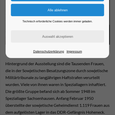
Technisch erforderliche Cookies werden immer geladen.
Datenschutzerklärung
Impressum
Hintergrund der Ausstellung sind die Tausenden Frauen,
die in der Sowjetischen Besatzungszone durch sowjetische
Militärtribunale zu langjährigen Haftstrafen verurteilt
wurden. Viele von ihnen waren in Speziallagern inhaftiert.
Die größte Gruppe befand sich ab Sommer 1948 im
Speziallager Sachsenhausen. Anfang Februar 1950
überstellte der sowjetische Geheimdienst 1.119 Frauen aus
dem aufgelösten Lager in das DDR-Gefängnis Hoheneck.