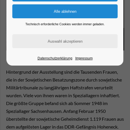
Technisch erforderliche Cookies werden immer geladen.
Datenschutzerklärung
Impressum
Hintergrund der Ausstellung sind die Tausenden Frauen,
die in der Sowjetischen Besatzungszone durch sowjetische
Militärtribunale zu langjährigen Haftstrafen verurteilt
wurden. Viele von ihnen waren in Speziallagern inhaftiert.
Die größte Gruppe befand sich ab Sommer 1948 im
Speziallager Sachsenhausen. Anfang Februar 1950
überstellte der sowjetische Geheimdienst 1.119 Frauen aus
dem aufgelösten Lager in das DDR-Gefängnis Hoheneck.