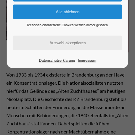
Technisch erforderliche Cookies werden immer geladen.
Datenschutzerklärung
Impressum
Von 1933 bis 1934 existierte in Brandenburg an der Havel
ein Konzentrationslager. Die Nationalsozialisten nutzten
hierfür das Gelände des „Alten Zuchthauses” am heutigen
Nicolaiplatz. Die Geschichte des KZ Brandenburg steht bis
heute im Schatten der Erinnerung an die Massenmorde an
Menschen mit Behinderungen, die 1940 ebenfalls im „Alten
Zuchthaus” stattfanden. Dabei spielten die frühen
Konzentrationslager nach der Machtübernahme eine