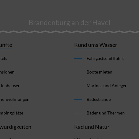
Brandenburg an der Havel
ünfte
Rund ums Wasser
tels
Fahrgastschifffahrt
nsionen
Boote mieten
rienhäuser
Marinas und Anleger
rienwohnungen
Badestrände
mpingplätze
Bäder und Thermen
würdigkeiten
Rad und Natur