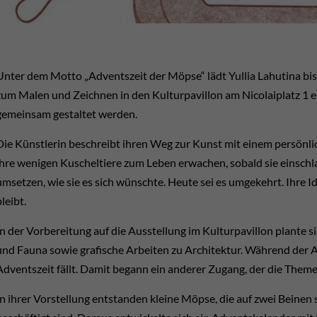
Unter dem Motto „Adventszeit der Möpse“ lädt Yullia Lahutina bis
zum Malen und Zeichnen in den Kulturpavillon am Nicolaiplatz 1 ei
gemeinsam gestaltet werden.
Die Künstlerin beschreibt ihren Weg zur Kunst mit einem persönliche
ihre wenigen Kuscheltiere zum Leben erwachen, sobald sie einschlaf
umsetzen, wie sie es sich wünschte. Heute sei es umgekehrt. Ihre Id
bleibt.
In der Vorbereitung auf die Ausstellung im Kulturpavillon plante 
und Fauna sowie grafische Arbeiten zu Architektur. Während der Ar
Adventszeit fällt. Damit begann ein anderer Zugang, der die Them
In ihrer Vorstellung entstanden kleine Möpse, die auf zwei Bein