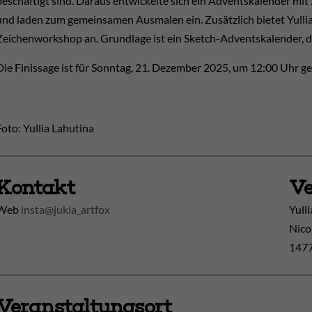
beschäftigt sind. Daraus entwickelte sich ein Adventskalender mit 2
und laden zum gemeinsamen Ausmalen ein. Zusätzlich bietet Yullia
Zeichenworkshop an. Grundlage ist ein Sketch-Adventskalender, de
Die Finissage ist für Sonntag, 21. Dezember 2025, um 12:00 Uhr ge
Foto: Yullia Lahutina
Kontakt
Ve
Web
insta@jukia_artfox
Yull
Nico
1477
Veranstaltungsort