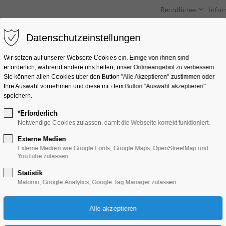
Rechtliches
Info
Datenschutzeinstellungen
Unterkünfte
Entdecken & Erleben
Wir setzen auf unserer Webseite Cookies ein. Einige von ihnen sind
erforderlich, während andere uns helfen, unser Onlineangebot zu verbessern.
Sie können allen Cookies über den Button "Alle Akzeptieren" zustimmen oder
Ihre Auswahl vornehmen und diese mit dem Button "Auswahl akzeptieren"
speichern.
*Erforderlich
Adventszeit der Mö
Notwendige Cookies zulassen, damit die Webseite korrekt funktioniert.
Externe Medien
Kinder, Jugend, Mitmach-Aktion, Winterza
Externe Medien wie Google Fonts, Google Maps, OpenStreetMap und
YouTube zulassen.
Statistik
06.12.2025, 15:00–17:00
Matomo, Google Analytics, Google Tag Manager zulassen.