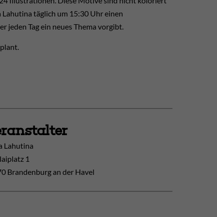
4 Illustrationen. Diese Motive sind nicht koloriert
 Lahutina täglich um 15:30 Uhr einen
r jeden Tag ein neues Thema vorgibt.
plant.
ranstalter
ia Lahutina
laiplatz 1
0 Brandenburg an der Havel