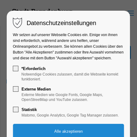
Menu
Datenschutzeinstellungen
Wir setzen auf unserer Webseite Cookies ein. Einige von ihnen
sind erforderlich, während andere uns helfen, unser
Onlineangebot zu verbessern. Sie können allen Cookies über den
Adventszeit der Möpse
Button "Alle Akzeptieren" zustimmen oder Ihre Auswahl vornehmen
und diese mit dem Button "Auswahl akzeptieren" speichern.
Kinder, Jugend, Mitmach-Aktion,
Winterzauber, Workshop
*Erforderlich
Notwendige Cookies zulassen, damit die Webseite korrekt
funktioniert.
08.12.2025, 15:00–17:00
Externe Medien
Externe Medien wie Google Fonts, Google Maps,
OpenStreetMap und YouTube zulassen.
Statistik
Matomo, Google Analytics, Google Tag Manager zulassen.