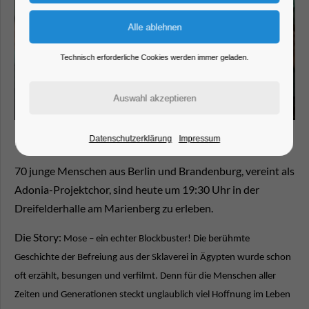
Technisch erforderliche Cookies werden immer geladen.
Datenschutzerklärung
Impressum
70 junge Menschen aus Berlin und Brandenburg, vereint als
Adonia-Projektchor, sind heute um 19:30 Uhr in der
Dreifelderhalle am Marienberg zu erleben.
Die Story:
Mose – ein echter Blockbuster! Die berühmte
Geschichte der Befreiung aus der Sklaverei in Ägypten wurde schon
oft erzählt, besungen und verfilmt. Denn für die Menschen aller
Zeiten und Generationen steckt unglaublich viel Hoffnung im Leben