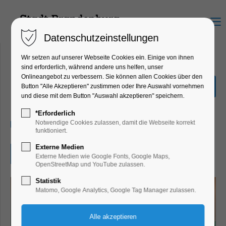
Menu
Datenschutzeinstellungen
Wir setzen auf unserer Webseite Cookies ein. Einige von ihnen
sind erforderlich, während andere uns helfen, unser
Onlineangebot zu verbessern. Sie können allen Cookies über den
Adonia-Musical "Mose"
Button "Alle Akzeptieren" zustimmen oder Ihre Auswahl vornehmen
und diese mit dem Button "Auswahl akzeptieren" speichern.
Kinder, Jugend, Religion, Theater, Bühne
*Erforderlich
24.10.2025, 19:30
Notwendige Cookies zulassen, damit die Webseite korrekt
funktioniert.
Externe Medien
Eintritt frei
Externe Medien wie Google Fonts, Google Maps,
OpenStreetMap und YouTube zulassen.
Statistik
Matomo, Google Analytics, Google Tag Manager zulassen.