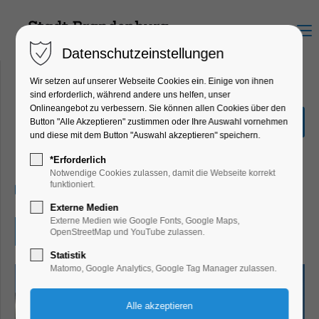
Menu
Datenschutzeinstellungen
Wir setzen auf unserer Webseite Cookies ein. Einige von ihnen
sind erforderlich, während andere uns helfen, unser
Onlineangebot zu verbessern. Sie können allen Cookies über den
60. Havelfest
Button "Alle Akzeptieren" zustimmen oder Ihre Auswahl vornehmen
und diese mit dem Button "Auswahl akzeptieren" speichern.
Highlight, Kinder, Jugend, Konzert, Musik,
Party, Feiern, Fest
*Erforderlich
Notwendige Cookies zulassen, damit die Webseite korrekt
funktioniert.
22.06.2025, 10:00–19:00
Externe Medien
Externe Medien wie Google Fonts, Google Maps,
Eintritt frei
OpenStreetMap und YouTube zulassen.
Statistik
Matomo, Google Analytics, Google Tag Manager zulassen.