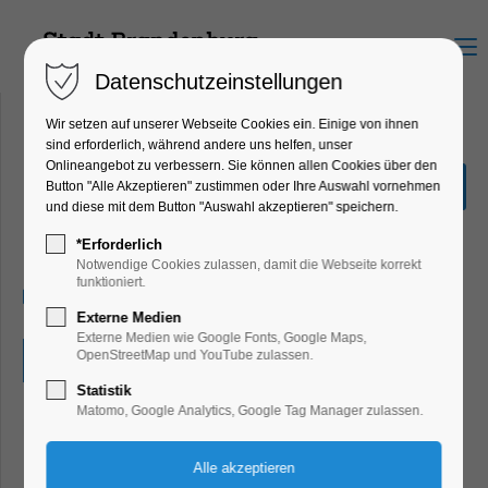
Menu
Datenschutzeinstellungen
Wir setzen auf unserer Webseite Cookies ein. Einige von ihnen
sind erforderlich, während andere uns helfen, unser
Onlineangebot zu verbessern. Sie können allen Cookies über den
"4 NATIONS - One Court" -
Button "Alle Akzeptieren" zustimmen oder Ihre Auswahl vornehmen
U18 Volleyball - Halbfinals
und diese mit dem Button "Auswahl akzeptieren" speichern.
Highlight, Kinder, Jugend, Sport
*Erforderlich
Notwendige Cookies zulassen, damit die Webseite korrekt
funktioniert.
19.12.2025, 16:00
Externe Medien
Externe Medien wie Google Fonts, Google Maps,
OpenStreetMap und YouTube zulassen.
Eintritt frei
Statistik
Matomo, Google Analytics, Google Tag Manager zulassen.