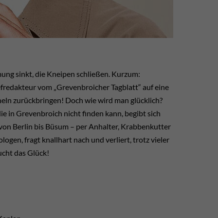
mung sinkt, die Kneipen schließen. Kurzum:
efredakteur vom „Grevenbroicher Tagblatt“ auf eine
heln zurückbringen! Doch wie wird man glücklich?
e in Grevenbroich nicht finden kann, begibt sich
 von Berlin bis Büsum – per Anhalter, Krabbenkutter
ogen, fragt knallhart nach und verliert, trotz vieler
ucht das Glück!