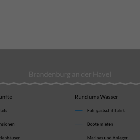
Brandenburg an der Havel
ünfte
Rund ums Wasser
tels
Fahrgastschifffahrt
nsionen
Boote mieten
rienhäuser
Marinas und Anleger