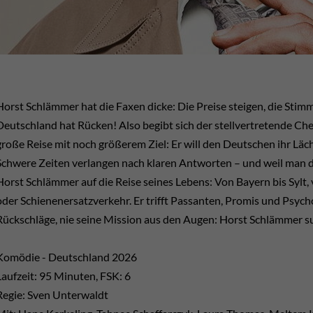
Horst Schlämmer hat die Faxen dicke: Die Preise steigen, die Stim
Deutschland hat Rücken! Also begibt sich der stellvertretende Ch
große Reise mit noch größerem Ziel: Er will den Deutschen ihr Läc
Schwere Zeiten verlangen nach klaren Antworten – und weil man di
Horst Schlämmer auf die Reise seines Lebens: Von Bayern bis Sylt,
oder Schienenersatzverkehr. Er trifft Passanten, Promis und Psychol
Rückschläge, nie seine Mission aus den Augen: Horst Schlämmer s
Komödie - Deutschland 2026
Laufzeit: 95 Minuten, FSK: 6
Regie: Sven Unterwaldt