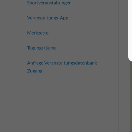
Sportveranstaltungen
Veranstaltungs-App
Merkzettel
Tagungsräume
Anfrage Veranstaltungsdatenbank
Zugang