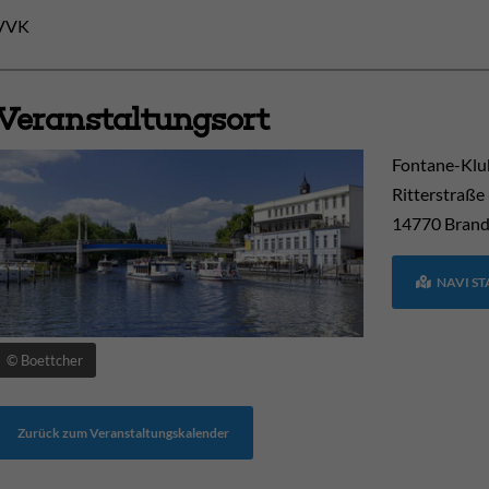
VVK
Veranstaltungsort
Fontane-Klu
Ritterstraße
14770
Brand
NAVI S
© Boettcher
Zurück zum Veranstaltungskalender