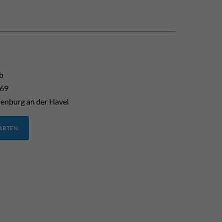
b
 69
enburg an der Havel
TARTEN