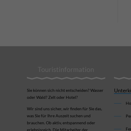
Touristinformation
Unterk
Sie können sich nicht ent­scheiden? Wasser
oder Wald? Zelt oder Hotel?
Ho
Wir sind uns sicher, wir finden für Sie das,
was Sie für Ihre Aus­zeit suchen und
Pe
brauchen. Ob aktiv, ent­spannend oder
Fe
erlebnis­reich. Die Mitarbeiter der