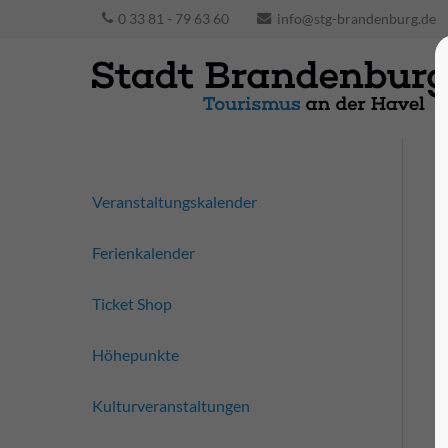
0 33 81 - 79 63 60
info@stg-brandenburg.de
Veranstaltungskalender
Ferienkalender
Ticket Shop
Höhepunkte
Kulturveranstaltungen