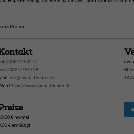
Mit: Hape Kerkeling, Tahnee Schaffarczyk, Laura Thomas, Meltem 
Foto: Promo
Kontakt
Ve
Tel.
03381/793277
even
Fax
03381/794719
Ritt
Mail
info@event-theater.de
1477
Web
https://www.event-theater.de
Preise
10,00 € normal
9,00 € ermäßigt