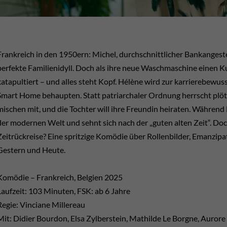
Frankreich in den 1950ern: Michel, durchschnittlicher Bankangeste
perfekte Familienidyll. Doch als ihre neue Waschmaschine einen K
katapultiert – und alles steht Kopf. Hélène wird zur karrierebew
Smart Home behaupten. Statt patriarchaler Ordnung herrscht plötz
mischen mit, und die Tochter will ihre Freundin heiraten. Während 
der modernen Welt und sehnt sich nach der „guten alten Zeit“. D
Zeitrückreise? Eine spritzige Komödie über Rollenbilder, Emanzip
Gestern und Heute.
Komödie – Frankreich, Belgien 2025
Laufzeit: 103 Minuten, FSK: ab 6 Jahre
Regie: Vinciane Millereau
Mit: Didier Bourdon, Elsa Zylberstein, Mathilde Le Borgne, Auror