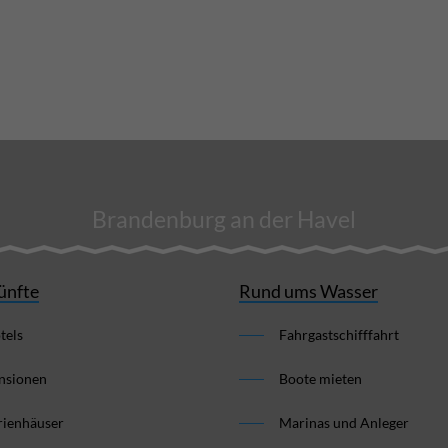
Brandenburg an der Havel
ünfte
Rund ums Wasser
tels
Fahrgastschifffahrt
nsionen
Boote mieten
rienhäuser
Marinas und Anleger