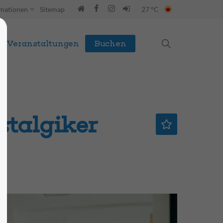
rmationen
Sitemap
27 °C
Veranstaltungen
Buchen
stalgiker