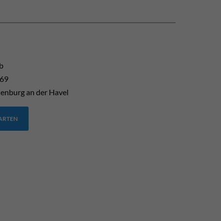
b
 69
enburg an der Havel
TARTEN