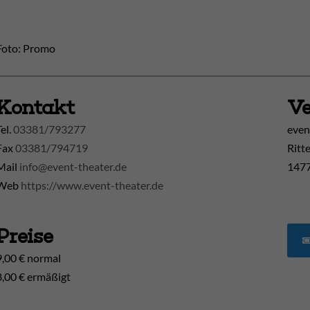
Foto: Promo
Kontakt
Ve
Tel.
03381/793277
even
Fax
03381/794719
Ritt
Mail
info@event-theater.de
1477
Web
https://www.event-theater.de
Preise
9,00 € normal
8,00 € ermäßigt