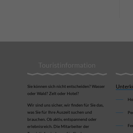
Touristinformation
Unterk
Sie können sich nicht ent­scheiden? Wasser
oder Wald? Zelt oder Hotel?
Ho
Wir sind uns sicher, wir finden für Sie das,
was Sie für Ihre Aus­zeit suchen und
Pe
brauchen. Ob aktiv, ent­spannend oder
Fe
erlebnis­reich. Die Mitarbeiter der