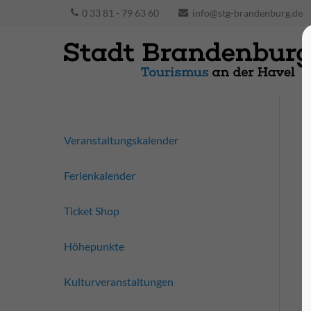
0 33 81 - 79 63 60
info@stg-brandenburg.de
Veranstaltungskalender
Ferienkalender
Ticket Shop
Höhepunkte
Kulturveranstaltungen