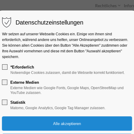
Rechtliches
Info
Datenschutzeinstellungen
Unterkünfte
Entdecken & Erleben
Wir setzen auf unserer Webseite Cookies ein. Einige von ihnen sind
erforderlich, während andere uns helfen, unser Onlineangebot zu verbessern.
Sie können allen Cookies über den Button "Alle Akzeptieren" zustimmen oder
Ihre Auswahl vornehmen und diese mit dem Button "Auswahl akzeptieren"
speichern.
*Erforderlich
Die progressiven No
Notwendige Cookies zulassen, damit die Webseite korrekt funktioniert.
Externe Medien
Kino
Externe Medien wie Google Fonts, Google Maps, OpenStreetMap und
YouTube zulassen.
Statistik
29.03.2026, 17:00–19:00
Matomo, Google Analytics, Google Tag Manager zulassen.