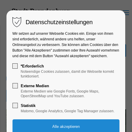
Menu
Datenschutzeinstellungen
Wir setzen auf unserer Webseite Cookies ein. Einige von ihnen
sind erforderlich, während andere uns helfen, unser
Onlineangebot zu verbessern. Sie können allen Cookies über den
Märchen einmal anders
Button "Alle Akzeptieren" zustimmen oder Ihre Auswahl vornehmen
und diese mit dem Button "Auswahl akzeptieren" speichern.
Ferienkalender, Kinder, Jugend, Mitmach-
Aktion
*Erforderlich
Notwendige Cookies zulassen, damit die Webseite korrekt
funktioniert.
03.02.2026, 00:01–23:59
Externe Medien
Externe Medien wie Google Fonts, Google Maps,
Eintritt frei
OpenStreetMap und YouTube zulassen.
Statistik
Matomo, Google Analytics, Google Tag Manager zulassen.