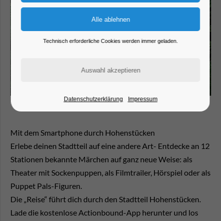
Technisch erforderliche Cookies werden immer geladen.
Datenschutzerklärung
Impressum
Mit dem Smartphone durch Hohenstücken
Erlebe deinen Stadtteil auf eine andere Art- Entdecke an 12
Stationen bekannte Märchen auf ganz neue Weise: als
Theater mit Sockenpuppen, als Filmtrailer, Hörspiel oder als
Puppet Pals-Figuren.
Die „Reise“ führt dich durch den Stadtteil Hohenstücken.
Lade die kostenlose Actionbound-App herunter und los