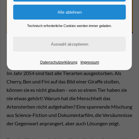
Technisch erforderliche Cookies werden immer geladen.
Spielfilm: "Everything Will Change" (2021; 92Min.)
Datenschutzerklärung
Impressum
Im Jahr 2054 sind fast alle Tierarten ausgestorben. Als
Cherry, Ben und Fini auf das Bild einer Giraffe stoßen,
können sie es nicht glauben - von so einem Tier haben sie
nie etwas gehört! Warum hat die Menschheit das
Artensterben nicht aufgehalten? Eine spannende Mischung
aus Science-Fiction und Dokumentarfilm, die Versäumnisse
der Gegenwart anprangert, aber auch Lösungen zeigt.