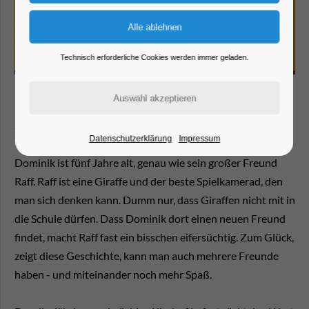
Technisch erforderliche Cookies werden immer geladen.
Spielfilm: "Mein Freund, die Giraffe" (2017; 74Min.)
Datenschutzerklärung
Impressum
Dominik ist fünf Jahre alt, genau wie sein großer Freund
Raff. Raff ist eine Giraffe und der beste Spielkamerad, den
man sich denken kann. Dumm nur, dass Giraffen nicht mit in
die Schule dürfen. Dass Dominik dort einen neuen Freund
findet, macht Raff fast ein bisschen eifersüchtig. Zum Glück,
zeigt diese Geschichte, kann man auch mehrere Freunde
haben - und miteinander noch mehr Spaß.