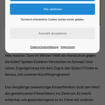
Technisch erforderliche Cookies werden immer geladen.
Kurzfilprogramm: "Was machen Tiere im Winter" (19Min.)
Datenschutzerklärung
Impressum
Was machen Tiere im Winter? Hilft ein Handschuh gegen
die Kälte? Spielen Eisbären Verstecken im Schnee? Und
reisen Zugvögel etwa mit dem Zug in den Süden? Findet es
heraus, mit unserem Kurzfilmprogramm!
Das diesjährige zweiwöchige Kinderfilmfest rückt den Wert
des gemeinsamen Filmerlebens ins Zentrum. Es macht
erfahrbar, wie gewinnbringend es ist, Filme mit anderen