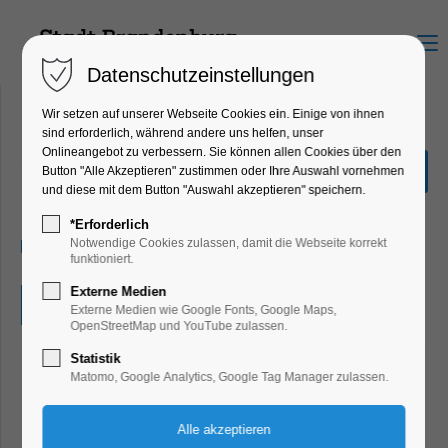
Menu
Datenschutzeinstellungen
Wir setzen auf unserer Webseite Cookies ein. Einige von ihnen
sind erforderlich, während andere uns helfen, unser
Onlineangebot zu verbessern. Sie können allen Cookies über den
34. Kinderfilmfest im KiJu
Button "Alle Akzeptieren" zustimmen oder Ihre Auswahl vornehmen
und diese mit dem Button "Auswahl akzeptieren" speichern.
Bildung, Vortrag, Kinder, Jugend
*Erforderlich
04.12.2025, 09:00–15:00
Notwendige Cookies zulassen, damit die Webseite korrekt
funktioniert.
Externe Medien
Eintritt frei
Externe Medien wie Google Fonts, Google Maps,
OpenStreetMap und YouTube zulassen.
Statistik
Matomo, Google Analytics, Google Tag Manager zulassen.