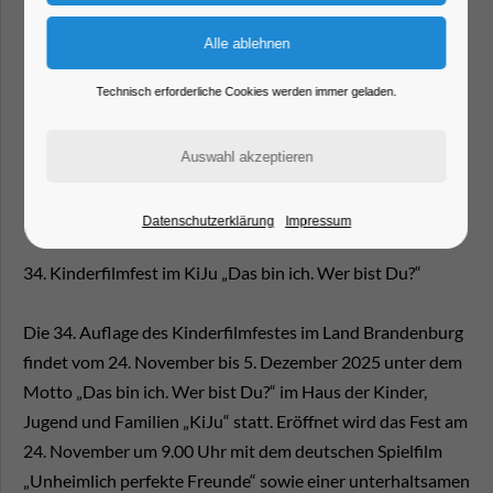
Technisch erforderliche Cookies werden immer geladen.
Datenschutzerklärung
Impressum
34. Kinderfilmfest im KiJu „Das bin ich. Wer bist Du?“
Die 34. Auflage des Kinderfilmfestes im Land Brandenburg
findet vom 24. November bis 5. Dezember 2025 unter dem
Motto „Das bin ich. Wer bist Du?“ im Haus der Kinder,
Jugend und Familien „KiJu“ statt. Eröffnet wird das Fest am
24. November um 9.00 Uhr mit dem deutschen Spielfilm
„Unheimlich perfekte Freunde“ sowie einer unterhaltsamen