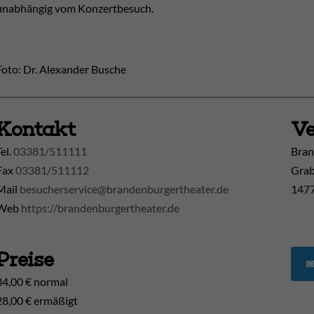
unabhängig vom Konzertbesuch.
Foto: Dr. Alexander Busche
Kontakt
Ve
Tel.
03381/511111
Bran
Fax
03381/511112
Grab
Mail
besucherservice@brandenburgertheater.de
1477
Web
https://brandenburgertheater.de
Preise
34,00 € normal
28,00 € ermäßigt