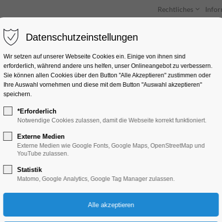
Rechtliches
Info
Datenschutzeinstellungen
Unterkünfte
Entdecken & Erleben
Wir setzen auf unserer Webseite Cookies ein. Einige von ihnen sind
erforderlich, während andere uns helfen, unser Onlineangebot zu verbessern.
Sie können allen Cookies über den Button "Alle Akzeptieren" zustimmen oder
Ihre Auswahl vornehmen und diese mit dem Button "Auswahl akzeptieren"
speichern.
*Erforderlich
Freiheitsdrang - 8.
Notwendige Cookies zulassen, damit die Webseite korrekt funktioniert.
Symphoniekonzert
Externe Medien
Externe Medien wie Google Fonts, Google Maps, OpenStreetMap und
YouTube zulassen.
Konzert, Musik
Statistik
Matomo, Google Analytics, Google Tag Manager zulassen.
30.05.2026, 19:30–21:30