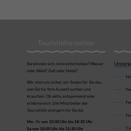
Touristinformation
Unterk
Sie können sich nicht ent­scheiden? Wasser
oder Wald? Zelt oder Hotel?
Ho
Wir sind uns sicher, wir finden für Sie das,
was Sie für Ihre Aus­zeit suchen und
Pe
brauchen. Ob aktiv, ent­spannend oder
Fe
erlebnis­reich. Die Mitarbeiter der
Touristinfo sind gern für Sie da:
Fe
Mo - Fr von 10:00 Uhr bis 18:30 Uhr
Ca
Sa von 10:00 Uhr bis 15:30 Uhr