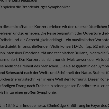
Violine: Lena Neudauer
Es spielen die Brandenburger Symphoniker.
In diesem kraftvollen Konzert erleben wir den unerschütterlichen
befreien und zu erheben. Die Reise beginnt mit der Ouvertüre „Fideli
Freiheit und zur Gerechtigkeit erklingt – ein musikalischer Vorbote
durchzieht. Im anschließenden Violinkonzert D-Dur (op. 61) mit Le
von intensiver Emotionalität und technischer Brillanz, in dem die 
harmoniert. Das Konzert ist nicht nur ein Meisterwerk der Virtuosi
die seelische Freiheit des Menschen. Die Reise gipfelt in der Symph
und Sehnsucht nach der Weite und Schönheit der Natur. Brahms fü
Orchestrierungstechniken in eine Welt der Hoffnung. Dieser Konze
ständigen Drang nach Freiheit in seiner ganzen Bandbreite zu erle
bis hin zu einer großen Symphonie.
Um 18.45 Uhr findet eine ca. 30minütige Einführung im Foyer des Gr