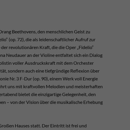
 Drang Beethovens, den menschlichen Geist zu
o“ (op. 72), die als leidenschaftlicher Aufruf zur
 der revolutionären Kraft, die die Oper „Fidelio“
na Neudauer an der Violine entfaltet sich ein Dialog
Solistin voller Ausdruckskraft mit dem Orchester
tät, sondern auch eine tiefgründige Reflexion über
onie Nr. 3 F-Dur (op. 90), einem Werk voll Energie
hrt uns mit kraftvollen Melodien und meisterhaften
rtabend bietet die einzigartige Gelegenheit, den
ben – von der Vision über die musikalische Erhebung
oßen Hauses statt. Der Eintritt ist frei und