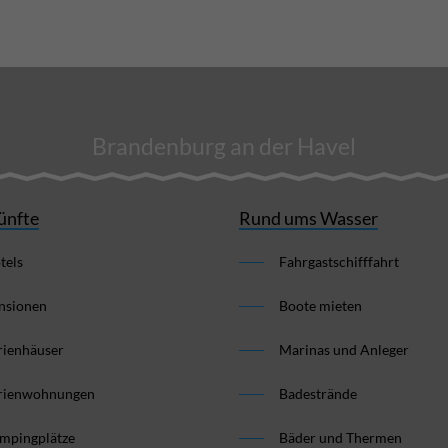
Brandenburg an der Havel
ünfte
Rund ums Wasser
tels
Fahrgastschifffahrt
nsionen
Boote mieten
rienhäuser
Marinas und Anleger
rienwohnungen
Badestrände
mpingplätze
Bäder und Thermen