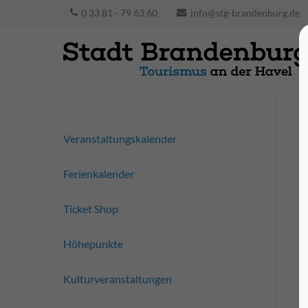
0 33 81 - 79 63 60
info@stg-brandenburg.de
Veranstaltungskalender
Ferienkalender
Ticket Shop
Höhepunkte
Kulturveranstaltungen