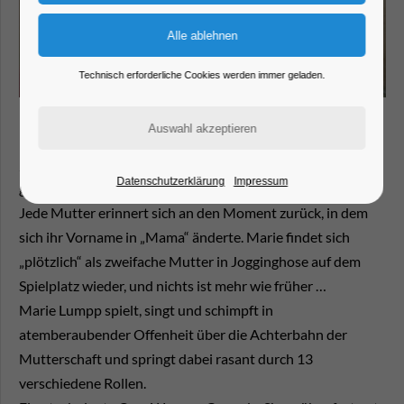
Technisch erforderliche Cookies werden immer geladen.
„Früher habe ich Bad Boys gedatet, heute ziehe ich sie
Datenschutzerklärung
Impressum
groß.“
Jede Mutter erinnert sich an den Moment zurück, in dem
sich ihr Vorname in „Mama“ änderte. Marie findet sich
„plötzlich“ als zweifache Mutter in Jogginghose auf dem
Spielplatz wieder, und nichts ist mehr wie früher …
Marie Lumpp spielt, singt und schimpft in
atemberaubender Offenheit über die Achterbahn der
Mutterschaft und springt dabei rasant durch 13
verschiedene Rollen.