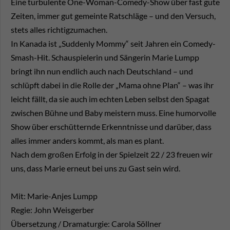
Eine turbulente One-Woman-Comedy-Show über fast gute
Zeiten, immer gut gemeinte Ratschläge – und den Versuch,
stets alles richtigzumachen.
In Kanada ist „Suddenly Mommy“ seit Jahren ein Comedy-
Smash-Hit. Schauspielerin und Sängerin Marie Lumpp
bringt ihn nun endlich auch nach Deutschland – und
schlüpft dabei in die Rolle der „Mama ohne Plan“ – was ihr
leicht fällt, da sie auch im echten Leben selbst den Spagat
zwischen Bühne und Baby meistern muss. Eine humorvolle
Show über erschütternde Erkenntnisse und darüber, dass
alles immer anders kommt, als man es plant.
Nach dem großen Erfolg in der Spielzeit 22 / 23 freuen wir
uns, dass Marie erneut bei uns zu Gast sein wird.
Mit: Marie-Anjes Lumpp
Regie: John Weisgerber
Übersetzung / Dramaturgie: Carola Söllner