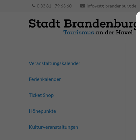
0 33 81 - 79 63 60
info@stg-brandenburg.de
Veranstaltungskalender
Ferienkalender
Ticket Shop
Höhepunkte
Kulturveranstaltungen