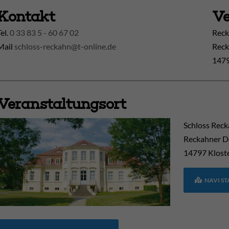
Kontakt
Ve
Tel.
0 33 83 5 - 60 67 02
Reck
Mail
schloss-reckahn@t-online.de
Reck
1479
Veranstaltungsort
Schloss Rec
Reckahner D
14797
Klost
NAVI S