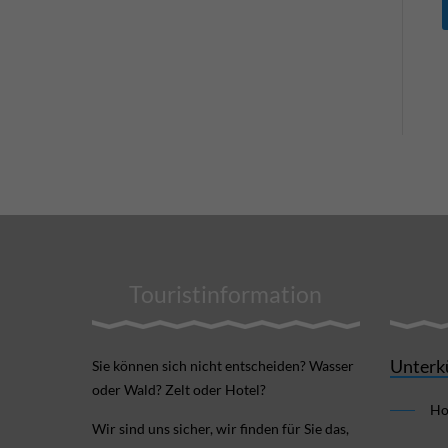
Touristinformation
Unterk
Sie können sich nicht ent­scheiden? Wasser
oder Wald? Zelt oder Hotel?
Ho
Wir sind uns sicher, wir finden für Sie das,