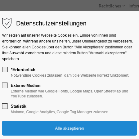
Rechtliches
Info
Datenschutzeinstellungen
Unterkünfte
Entdecken & Erleben
Wir setzen auf unserer Webseite Cookies ein. Einige von ihnen sind
erforderlich, während andere uns helfen, unser Onlineangebot zu verbessern.
Sie können allen Cookies über den Button "Alle Akzeptieren" zustimmen oder
Ihre Auswahl vornehmen und diese mit dem Button "Auswahl akzeptieren"
speichern.
*Erforderlich
"Das Holländische V
Notwendige Cookies zulassen, damit die Webseite korrekt funktioniert.
Externe Medien
Ausstellung
Externe Medien wie Google Fonts, Google Maps, OpenStreetMap und
YouTube zulassen.
Statistik
22.11.2025, 10:00–16:00
Matomo, Google Analytics, Google Tag Manager zulassen.
Eintritt frei