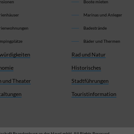
nsionen
Boote mieten
rienhäuser
Marinas und Anleger
rienwohnungen
Badestrände
mpingplätze
Bäder und Thermen
würdigkeiten
Rad und Natur
nomie
Historisches
 und Theater
Stadtführungen
taltungen
Touristinformation
schaft Brandenburg an der Havel mbH. All Rights Reserved.