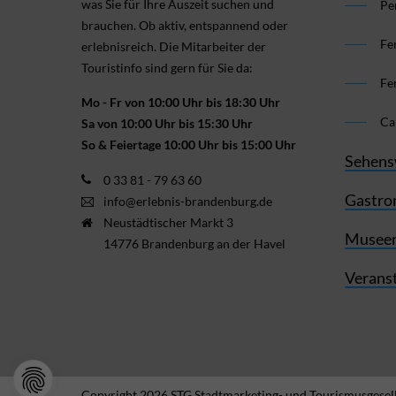
was Sie für Ihre Aus­zeit suchen und
Pe
brauchen. Ob aktiv, ent­spannend oder
Fe
erlebnis­reich. Die Mitarbeiter der
Touristinfo sind gern für Sie da:
Fe
Mo - Fr von 10:00 Uhr bis 18:30 Uhr
Ca
Sa von 10:00 Uhr bis 15:30 Uhr
So & Feiertage 10:00 Uhr bis 15:00 Uhr
Sehens
0 33 81 - 79 63 60
Gastro
info@erlebnis-brandenburg.de
Neustädtischer Markt 3
Museen
14776 Brandenburg an der Havel
Verans
Copyright 2026 STG Stadtmarketing- und Tourismusgesell