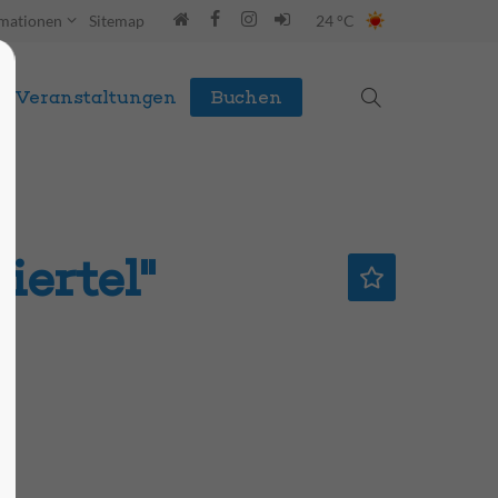
rmationen
Sitemap
24 °C
Veranstaltungen
Buchen
iertel"