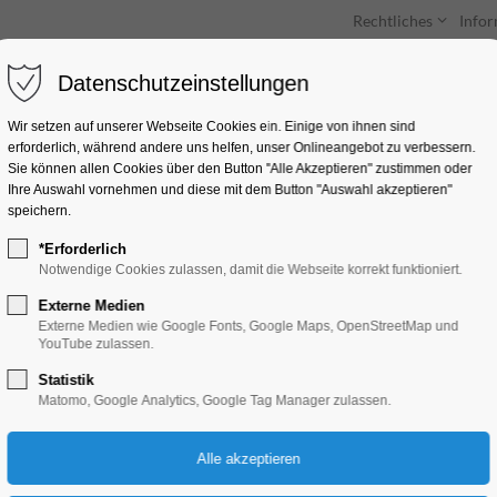
Rechtliches
Info
Datenschutzeinstellungen
Unterkünfte
Entdecken & Erleben
Wir setzen auf unserer Webseite Cookies ein. Einige von ihnen sind
erforderlich, während andere uns helfen, unser Onlineangebot zu verbessern.
Sie können allen Cookies über den Button "Alle Akzeptieren" zustimmen oder
Ihre Auswahl vornehmen und diese mit dem Button "Auswahl akzeptieren"
speichern.
*Erforderlich
"Charlie und Lola"
Notwendige Cookies zulassen, damit die Webseite korrekt funktioniert.
Externe Medien
Bildung, Vortrag, Kinder, Jugend, Lesung
Externe Medien wie Google Fonts, Google Maps, OpenStreetMap und
YouTube zulassen.
Statistik
12.05.2026, 09:00–10:00
Matomo, Google Analytics, Google Tag Manager zulassen.
Eintritt frei