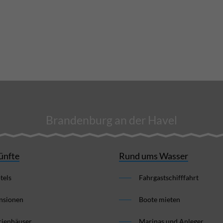
Brandenburg an der Havel
ünfte
Rund ums Wasser
tels
Fahrgastschifffahrt
nsionen
Boote mieten
rienhäuser
Marinas und Anleger