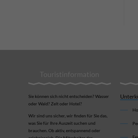
Touristinformation
Unterk
Sie können sich nicht ent­scheiden? Wasser
oder Wald? Zelt oder Hotel?
Ho
Wir sind uns sicher, wir finden für Sie das,
was Sie für Ihre Aus­zeit suchen und
Pe
brauchen. Ob aktiv, ent­spannend oder
Fe
erlebnis­reich. Die Mitarbeiter der