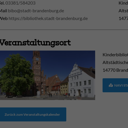
Tel.
03381/584203
Kind
Mail
bibo@stadt-brandenburg.de
Alts
Web
https://bibliothek.stadt-brandenburg.de
1477
Veranstaltungsort
Kinderbiblio
Altstädtisch
14770
Brand
NAVI S
Zurück zum Veranstaltungskalender