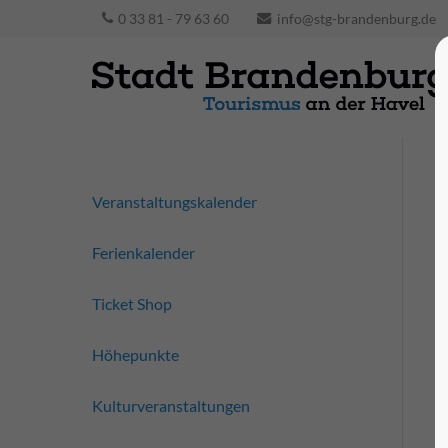
0 33 81 - 79 63 60
info@stg-brandenburg.de
Veranstaltungskalender
Ferienkalender
Ticket Shop
Höhepunkte
Kulturveranstaltungen