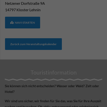
Netzener Dorfstraße 9A
14797
Kloster Lehnin
NAVI STARTEN
Zurück zum Veranstaltungskalender
Touristinformation
Sie können sich nicht ent­scheiden? Wasser oder Wald? Zelt oder
Hotel?
Wir sind uns sicher, wir finden für Sie das, was Sie für Ihre Aus­zeit
suchen und brauchen. Ob aktiv, ent­spannend oder erlebnis­reich.