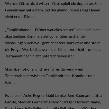
Was die Gäste nicht wissen: Otto spielt ein doppeltes Spiel.
Gemeinsam mit Artem und der glamourösen Drag Queen
zieht er die Fäden.
„Familienbande – Früher war alles besser“ ist ein amüsant-
abgründiges Kammerspiel voller überraschender
Wendungen, liebevoll gezeichneter Charaktere und stellt
die Frage: Was bleibt, wenn der Schein zerbricht – und das
Testament noch nicht unterschrieben ist?
Skurril, emotional und herrlich entlarvend – ein
Theaterabend zwischen Familiendrama, Komödie und
Krimi.
Es spielen: Anke Regner, Gabi Lemke, Jens Baumann, Jutta
Große, Madlien Gerhardt, Marion Dräger, Norbert Raabe,
Petra Lenz, Julia Spihola, Natalja Ryll, Marlene Günther,