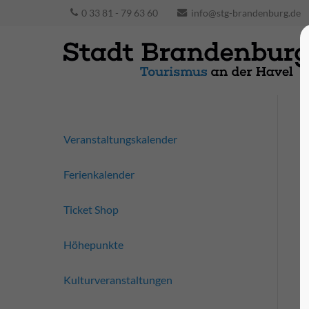
0 33 81 - 79 63 60
info@stg-brandenburg.de
Veranstaltungskalender
Ferienkalender
Ticket Shop
Höhepunkte
Kulturveranstaltungen