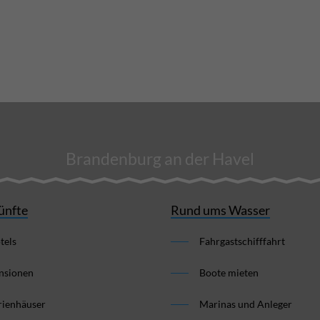
Brandenburg an der Havel
ünfte
Rund ums Wasser
tels
Fahrgastschifffahrt
nsionen
Boote mieten
rienhäuser
Marinas und Anleger