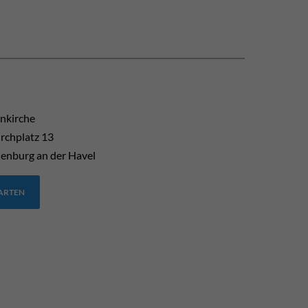
enkirche
rchplatz 13
enburg an der Havel
TARTEN