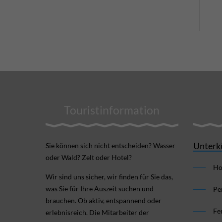
Touristinformation
Unterk
Sie können sich nicht ent­scheiden? Wasser
oder Wald? Zelt oder Hotel?
Ho
Wir sind uns sicher, wir finden für Sie das,
was Sie für Ihre Aus­zeit suchen und
Pe
brauchen. Ob aktiv, ent­spannend oder
Fe
erlebnis­reich. Die Mitarbeiter der