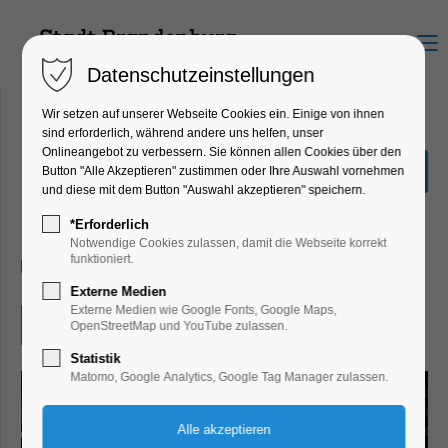
Menu
Datenschutzeinstellungen
Wir setzen auf unserer Webseite Cookies ein. Einige von ihnen
sind erforderlich, während andere uns helfen, unser
Onlineangebot zu verbessern. Sie können allen Cookies über den
Exit Library
Button "Alle Akzeptieren" zustimmen oder Ihre Auswahl vornehmen
und diese mit dem Button "Auswahl akzeptieren" speichern.
Bildung, Vortrag, Kinder, Jugend,
Mitmach-Aktion
*Erforderlich
Notwendige Cookies zulassen, damit die Webseite korrekt
funktioniert.
11.05.2026, 09:00–10:00
Externe Medien
Externe Medien wie Google Fonts, Google Maps,
Eintritt frei
OpenStreetMap und YouTube zulassen.
Statistik
Matomo, Google Analytics, Google Tag Manager zulassen.