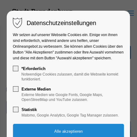
Menu
Datenschutzeinstellungen
Wir setzen auf unserer Webseite Cookies ein. Einige von ihnen
sind erforderlich, während andere uns helfen, unser
Onlineangebot zu verbessern. Sie können allen Cookies über den
Meine Heimatstadt -
Button "Alle Akzeptieren" zustimmen oder Ihre Auswahl vornehmen
Brandenburg an der Havel
und diese mit dem Button "Auswahl akzeptieren" speichern.
Bildung, Vortrag, Kinder, Jugend,
*Erforderlich
Mitmach-Aktion
Notwendige Cookies zulassen, damit die Webseite korrekt
funktioniert.
24.04.2026, 10:00–10:45
Externe Medien
Externe Medien wie Google Fonts, Google Maps,
OpenStreetMap und YouTube zulassen.
Eintritt frei
Statistik
Matomo, Google Analytics, Google Tag Manager zulassen.