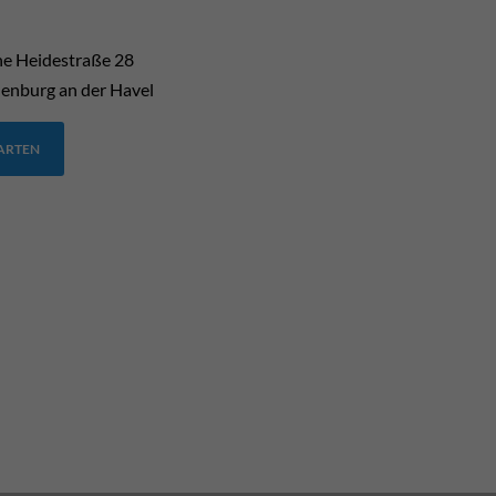
he Heidestraße 28
enburg an der Havel
TARTEN