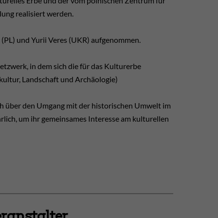
lturelles Erbe und der vom polnischen Zentrum für
ung realisiert werden.
 (PL) und Yurii Veres (UKR) aufgenommen.
tzwerk, in dem sich die für das Kulturerbe
kultur, Landschaft und Archäologie)
ch über den Umgang mit der historischen Umwelt im
hrlich, um ihr gemeinsames Interesse am kulturellen
ranstalter