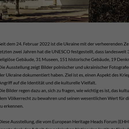
Seit dem 24. Februar 2022 ist die Ukraine mit der verheerenden Zer
letzten zwei Jahren hat die UNESCO festgestellt, dass landesweit
religiöse Gebäude, 31 Museen, 151 historische Gebäude, 19 Denkm
Die Ausstellung zeigt Bilder polnischer und ukrainischer Fotografen
der Ukraine dokumentiert haben. Ziel ist es, einen Aspekt des Kri
Angriff auf die Identität und die kulturelle Vielfalt.
Die Bilder regen dazu an, sich zu fragen, wie wichtig es ist, das kul
dem Völkerrecht zu bewahren und seinen wesentlichen Wert für di
zu erkennen.
Diese Ausstellung, die vom European Heritage Heads Forum (EHHF