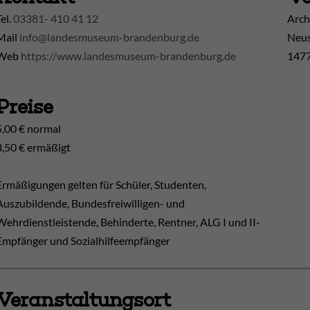
Tel.
03381- 410 41 12
Arch
Mail
info@landesmuseum-brandenburg.de
Neus
Web
https://www.landesmuseum-brandenburg.de
1477
Preise
5,00 € normal
3,50 € ermäßigt
Ermäßigungen gelten für Schüler, Studenten,
Auszubildende, Bundesfreiwilligen- und
Wehrdienstleistende, Behinderte, Rentner, ALG I und II-
Empfänger und Sozialhilfeempfänger
Veranstaltungsort