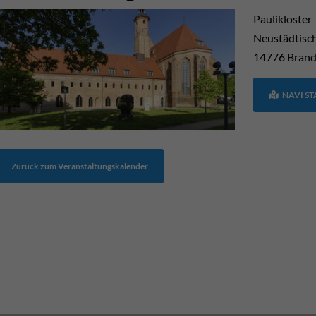
Paulikloster
Neustädtisc
14776
Brand
NAVI S
Zurück zum Veranstaltungskalender