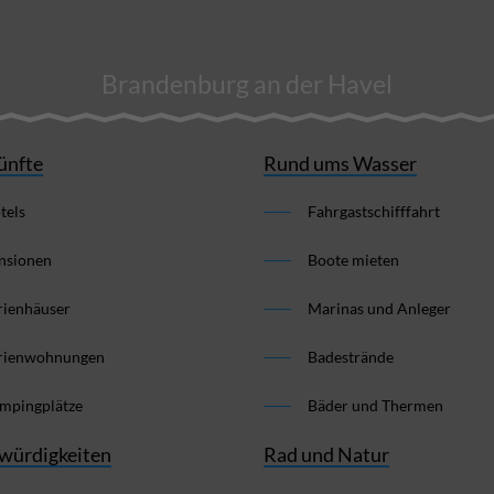
Brandenburg an der Havel
ünfte
Rund ums Wasser
tels
Fahrgastschifffahrt
nsionen
Boote mieten
rienhäuser
Marinas und Anleger
rienwohnungen
Badestrände
mpingplätze
Bäder und Thermen
würdigkeiten
Rad und Natur