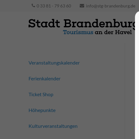
0 33 81 - 79 63 60
info@stg-brandenburg.de
Veranstaltungskalender
Ferienkalender
Ticket Shop
Höhepunkte
Kulturveranstaltungen