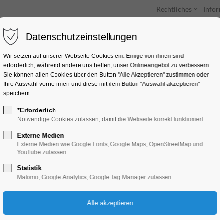
Rechtliches
Info
Datenschutzeinstellungen
Unterkünfte
Entdecken & Erleben
Wir setzen auf unserer Webseite Cookies ein. Einige von ihnen sind
erforderlich, während andere uns helfen, unser Onlineangebot zu verbessern.
Sie können allen Cookies über den Button "Alle Akzeptieren" zustimmen oder
Ihre Auswahl vornehmen und diese mit dem Button "Auswahl akzeptieren"
speichern.
*Erforderlich
Fotoausstellung De
Notwendige Cookies zulassen, damit die Webseite korrekt funktioniert.
Cultural Heritage
Externe Medien
Externe Medien wie Google Fonts, Google Maps, OpenStreetMap und
YouTube zulassen.
Ausstellung
Statistik
Matomo, Google Analytics, Google Tag Manager zulassen.
30.10.2025, 10:00–17:00