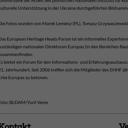
konnte dank der Arbeit des polnischen Nationalen Instituts für ku
kulturelle Unterstützung in der Ukraine durchgeführten Bildsamml
Die Fotos wurden von Marek Lemiesz (PL), Tomasz Grzywaczewski
Das European Heritage Heads Forum ist ein informelles Expertenne
zuständigen nationalen Direktoren Europas (in den Bereichen Bau
zusammenfinden.
Es bietet ein Forum für den Informations- und Erfahrungsaustaus
21. Jahrhundert. Seit 2006 treffen sich die Mitglieder des EHHF jä
Erbe Europas zu betonen.
Foto: BLDAM/Yurii Veres
Kontakt
Ve