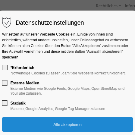
Rechtliches
Info
Datenschutzeinstellungen
Unterkünfte
Entdecken & Erleben
Wir setzen auf unserer Webseite Cookies ein. Einige von ihnen sind
erforderlich, während andere uns helfen, unser Onlineangebot zu verbessern.
Sie können allen Cookies über den Button "Alle Akzeptieren" zustimmen oder
Ihre Auswahl vornehmen und diese mit dem Button "Auswahl akzeptieren"
speichern.
*Erforderlich
Fotoausstellung De
Notwendige Cookies zulassen, damit die Webseite korrekt funktioniert.
Cultural Heritage
Externe Medien
Externe Medien wie Google Fonts, Google Maps, OpenStreetMap und
YouTube zulassen.
Ausstellung
Statistik
Matomo, Google Analytics, Google Tag Manager zulassen.
19.10.2025, 10:00–17:00