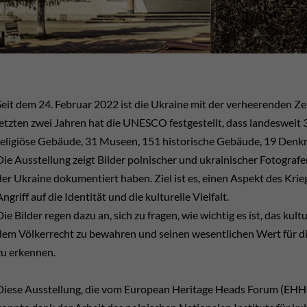
Seit dem 24. Februar 2022 ist die Ukraine mit der verheerenden Zer
letzten zwei Jahren hat die UNESCO festgestellt, dass landesweit
religiöse Gebäude, 31 Museen, 151 historische Gebäude, 19 Denkm
Die Ausstellung zeigt Bilder polnischer und ukrainischer Fotografen
der Ukraine dokumentiert haben. Ziel ist es, einen Aspekt des Kri
Angriff auf die Identität und die kulturelle Vielfalt.
Die Bilder regen dazu an, sich zu fragen, wie wichtig es ist, das kul
dem Völkerrecht zu bewahren und seinen wesentlichen Wert für di
zu erkennen.
Diese Ausstellung, die vom European Heritage Heads Forum (EHHF