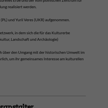
lturelles Erbe und der vom polnischen Zentrum für
ung realisiert werden.
 (PL) und Yurii Veres (UKR) aufgenommen.
tzwerk, in dem sich die für das Kulturerbe
kultur, Landschaft und Archäologie)
ch über den Umgang mit der historischen Umwelt im
hrlich, um ihr gemeinsames Interesse am kulturellen
ranstalter