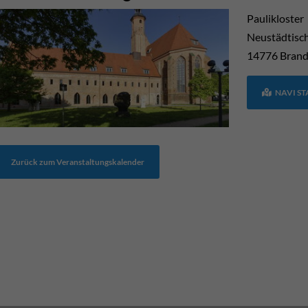
Paulikloster
Neustädtisc
14776
Brand
NAVI S
Zurück zum Veranstaltungskalender