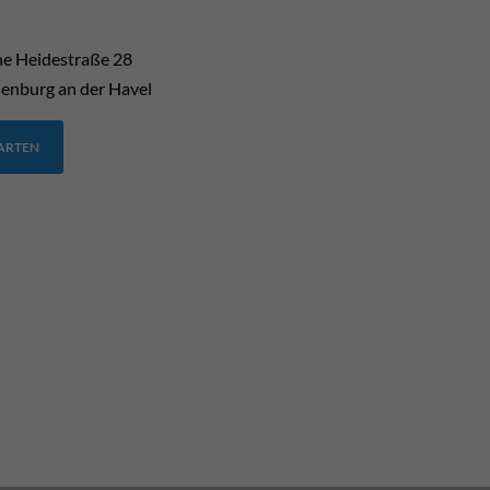
he Heidestraße 28
enburg an der Havel
TARTEN