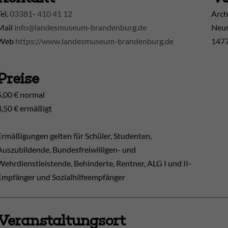
Tel.
03381- 410 41 12
Arch
Mail
info@landesmuseum-brandenburg.de
Neus
Web
https://www.landesmuseum-brandenburg.de
1477
Preise
5,00 € normal
3,50 € ermäßigt
Ermäßigungen gelten für Schüler, Studenten,
Auszubildende, Bundesfreiwilligen- und
Wehrdienstleistende, Behinderte, Rentner, ALG I und II-
Empfänger und Sozialhilfeempfänger
Veranstaltungsort