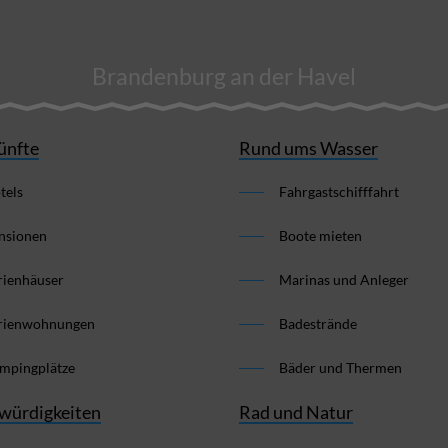
Brandenburg an der Havel
ünfte
Rund ums Wasser
tels
Fahrgastschifffahrt
nsionen
Boote mieten
rienhäuser
Marinas und Anleger
rienwohnungen
Badestrände
mpingplätze
Bäder und Thermen
würdigkeiten
Rad und Natur