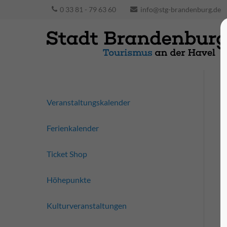
0 33 81 - 79 63 60
info@stg-brandenburg.de
Veranstaltungskalender
Ferienkalender
Ticket Shop
Höhepunkte
Kulturveranstaltungen