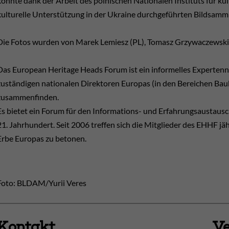
konnte dank der Arbeit des polnischen Nationalen Instituts für ku
kulturelle Unterstützung in der Ukraine durchgeführten Bildsamml
Die Fotos wurden von Marek Lemiesz (PL), Tomasz Grzywaczewski
Das European Heritage Heads Forum ist ein informelles Expertenne
zuständigen nationalen Direktoren Europas (in den Bereichen Bau
zusammenfinden.
Es bietet ein Forum für den Informations- und Erfahrungsaustaus
21. Jahrhundert. Seit 2006 treffen sich die Mitglieder des EHHF jä
Erbe Europas zu betonen.
Foto: BLDAM/Yurii Veres
Kontakt
Ve