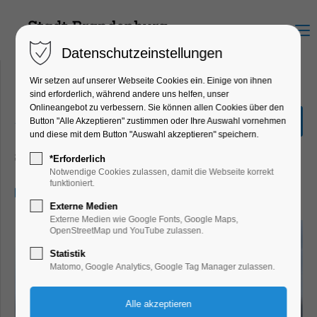
Menu
Datenschutzeinstellungen
Wir setzen auf unserer Webseite Cookies ein. Einige von ihnen
sind erforderlich, während andere uns helfen, unser
Onlineangebot zu verbessern. Sie können allen Cookies über den
„Große Seenrundfahrt“ 2,5
Button "Alle Akzeptieren" zustimmen oder Ihre Auswahl vornehmen
Stunden
und diese mit dem Button "Auswahl akzeptieren" speichern.
Schiffrundfahrt
*Erforderlich
Notwendige Cookies zulassen, damit die Webseite korrekt
funktioniert.
22.10.2025, 13:30–16:00
Externe Medien
Externe Medien wie Google Fonts, Google Maps,
OpenStreetMap und YouTube zulassen.
Statistik
Matomo, Google Analytics, Google Tag Manager zulassen.