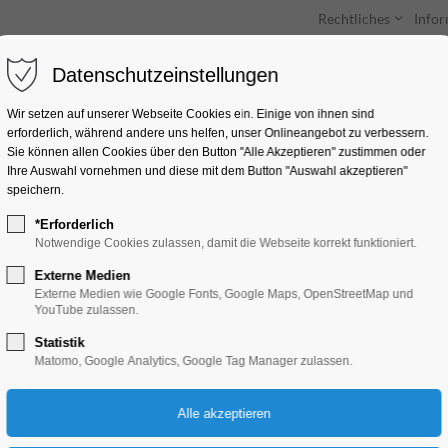
Rechtliches
Info
Datenschutzeinstellungen
Unterkünfte
Entdecken & Erleben
Wir setzen auf unserer Webseite Cookies ein. Einige von ihnen sind
erforderlich, während andere uns helfen, unser Onlineangebot zu verbessern.
Sie können allen Cookies über den Button "Alle Akzeptieren" zustimmen oder
Ihre Auswahl vornehmen und diese mit dem Button "Auswahl akzeptieren"
speichern.
*Erforderlich
„Stadtrundfahrt“ 2
Notwendige Cookies zulassen, damit die Webseite korrekt funktioniert.
Externe Medien
Schiffrundfahrt
Externe Medien wie Google Fonts, Google Maps, OpenStreetMap und
YouTube zulassen.
Statistik
08.10.2025, 14:00–16:00
Matomo, Google Analytics, Google Tag Manager zulassen.