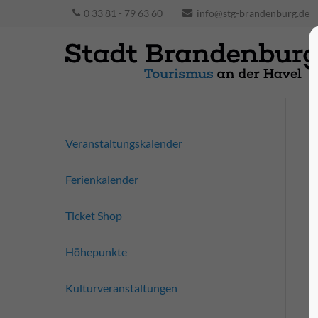
0 33 81 - 79 63 60
info@stg-brandenburg.de
Veranstaltungskalender
Ferienkalender
Ticket Shop
Höhepunkte
Kulturveranstaltungen