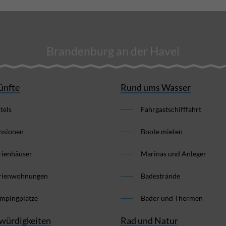
Brandenburg an der Havel
ünfte
Rund ums Wasser
tels
Fahrgastschifffahrt
nsionen
Boote mieten
rienhäuser
Marinas und Anleger
rienwohnungen
Badestrände
mpingplätze
Bäder und Thermen
würdigkeiten
Rad und Natur