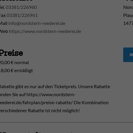
Tel.
03381/226960
Nord
Fax
03381/226961
Plau
Mail
info@nordstern-reederei.de
1477
Web
https://www.nordstern-reederei.de
Preise
20,00 € normal
18,00 € ermäßigt
Rabatte gibt es nur auf den Ticketpreis. Unsere Rabatte
finden Sie auf https://www.nordstern-
reederei.de/fahrplan/preise-rabatte/ Die Kombination
verschiedener Rabatte ist nicht möglich!