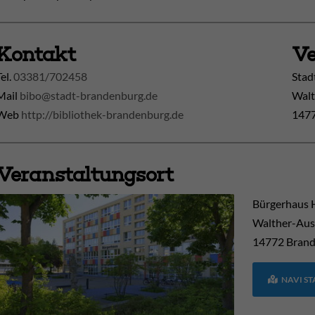
Kontakt
Ve
Tel.
03381/702458
Stad
Mail
bibo@stadt-brandenburg.de
Walt
Web
http://bibliothek-brandenburg.de
1477
Veranstaltungsort
Bürgerhaus 
Walther-Aus
14772
Brand
NAVI S