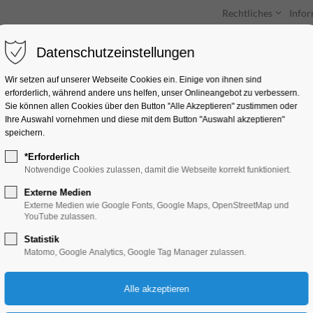
Rechtliches
Info
Datenschutzeinstellungen
Unterkünfte
Entdecken & Erleben
Wir setzen auf unserer Webseite Cookies ein. Einige von ihnen sind
erforderlich, während andere uns helfen, unser Onlineangebot zu verbessern.
Sie können allen Cookies über den Button "Alle Akzeptieren" zustimmen oder
Ihre Auswahl vornehmen und diese mit dem Button "Auswahl akzeptieren"
speichern.
*Erforderlich
Herbst in der Stadtt
Notwendige Cookies zulassen, damit die Webseite korrekt funktioniert.
Hohenstücken
Externe Medien
Externe Medien wie Google Fonts, Google Maps, OpenStreetMap und
YouTube zulassen.
Ferienkalender, Kinder, Jugend, Kunst, Mi
Statistik
Matomo, Google Analytics, Google Tag Manager zulassen.
28.10.2025, 09:00–18:00