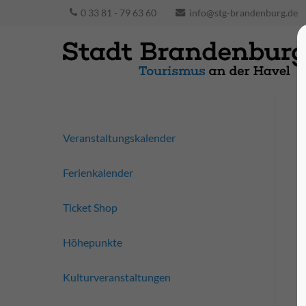
0 33 81 - 79 63 60
info@stg-brandenburg.de
Veranstaltungskalender
Ferienkalender
Ticket Shop
Höhepunkte
Kulturveranstaltungen