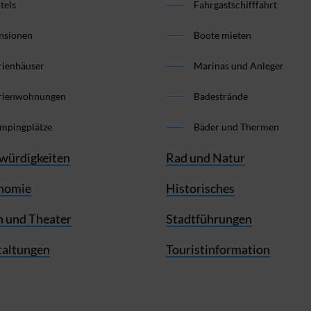
tels
Fahrgastschifffahrt
nsionen
Boote mieten
rienhäuser
Marinas und Anleger
rienwohnungen
Badestrände
mpingplätze
Bäder und Thermen
würdigkeiten
Rad und Natur
nomie
Historisches
 und Theater
Stadtführungen
taltungen
Touristinformation