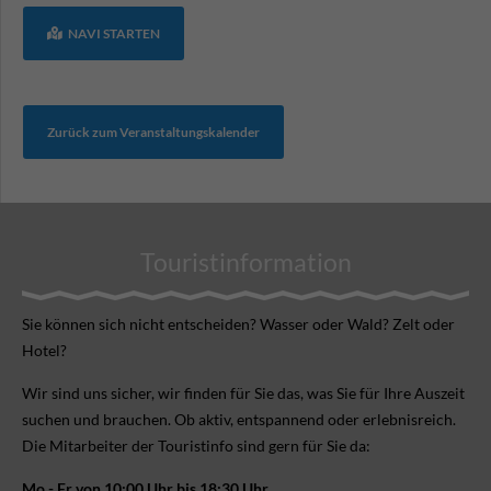
NAVI STARTEN
Zurück zum Veranstaltungskalender
Touristinformation
Sie können sich nicht ent­scheiden? Wasser oder Wald? Zelt oder
Hotel?
Wir sind uns sicher, wir finden für Sie das, was Sie für Ihre Aus­zeit
suchen und brauchen. Ob aktiv, ent­spannend oder erlebnis­reich.
Die Mitarbeiter der Touristinfo sind gern für Sie da:
Mo - Fr von 10:00 Uhr bis 18:30 Uhr