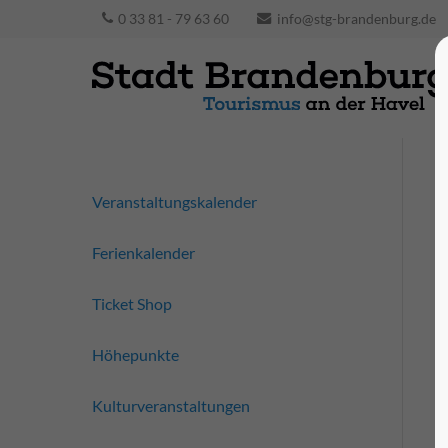
0 33 81 - 79 63 60
info@stg-brandenburg.de
Veranstaltungskalender
Ferienkalender
Ticket Shop
Höhepunkte
Kulturveranstaltungen