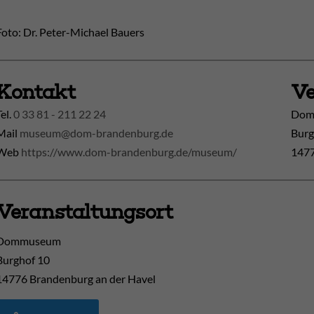
Foto: Dr. Peter-Michael Bauers
Kontakt
Ve
Tel.
0 33 81 - 211 22 24
Doms
Mail
museum@dom-brandenburg.de
Burg
Web
https://www.dom-brandenburg.de/museum/
1477
Veranstaltungsort
Dommuseum
Burghof 10
14776
Brandenburg an der Havel