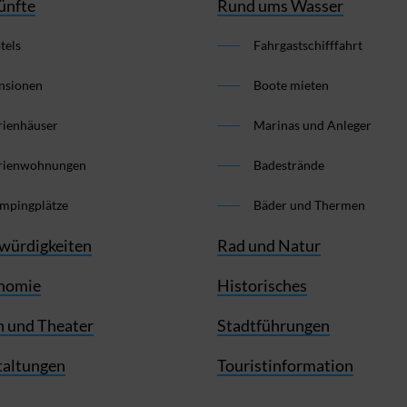
ünfte
Rund ums Wasser
tels
Fahrgastschifffahrt
nsionen
Boote mieten
rienhäuser
Marinas und Anleger
rienwohnungen
Badestrände
mpingplätze
Bäder und Thermen
würdigkeiten
Rad und Natur
nomie
Historisches
 und Theater
Stadtführungen
taltungen
Touristinformation