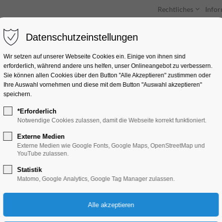
Rechtliches
Info
Datenschutzeinstellungen
Unterkünfte
Entdecken & Erleben
Wir setzen auf unserer Webseite Cookies ein. Einige von ihnen sind
erforderlich, während andere uns helfen, unser Onlineangebot zu verbessern.
Sie können allen Cookies über den Button "Alle Akzeptieren" zustimmen oder
Ihre Auswahl vornehmen und diese mit dem Button "Auswahl akzeptieren"
speichern.
*Erforderlich
Sonntagsführung d
Notwendige Cookies zulassen, damit die Webseite korrekt funktioniert.
Dommuseum
Externe Medien
Externe Medien wie Google Fonts, Google Maps, OpenStreetMap und
YouTube zulassen.
Führung
Statistik
Matomo, Google Analytics, Google Tag Manager zulassen.
07.09.2025, 14:00