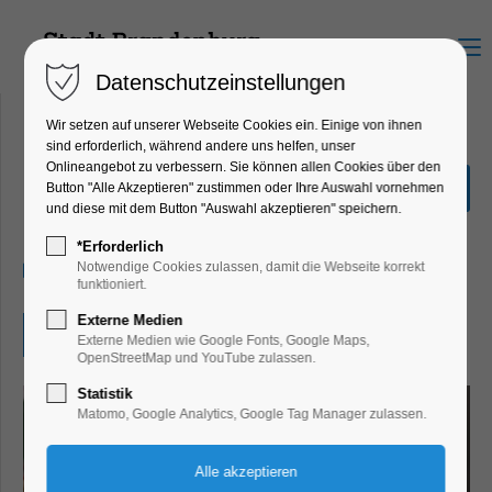
Menu
Datenschutzeinstellungen
Wir setzen auf unserer Webseite Cookies ein. Einige von ihnen
sind erforderlich, während andere uns helfen, unser
Onlineangebot zu verbessern. Sie können allen Cookies über den
Open Lab Day
Button "Alle Akzeptieren" zustimmen oder Ihre Auswahl vornehmen
und diese mit dem Button "Auswahl akzeptieren" speichern.
Kinder, Jugend, Mitmach-Aktion, Umwelt
*Erforderlich
17.09.2025, 14:00–18:00
Notwendige Cookies zulassen, damit die Webseite korrekt
funktioniert.
Externe Medien
Eintritt frei
Externe Medien wie Google Fonts, Google Maps,
OpenStreetMap und YouTube zulassen.
Statistik
Matomo, Google Analytics, Google Tag Manager zulassen.