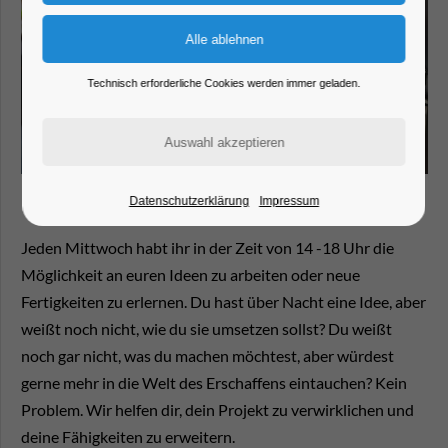
Technisch erforderliche Cookies werden immer geladen.
Datenschutzerklärung
Impressum
Jeden Mittwoch habt ihr in der Zeit von 14 -18 Uhr die
Möglichkeit an euren Ideen zu arbeiten oder neue
Fertigkeiten zu erlernen. Du hast über Nacht eine Idee, aber
weißt noch nicht, wie du sie umsetzen sollst? Du weißt
noch gar nicht, was du machen möchtest, aber würdest
gerne mehr in die Welt des Erschaffens eintauchen? Kein
Problem. Wir helfen dir, dein Projekt zu verwirklichen und
deine Fähigkeiten zu erweitern.