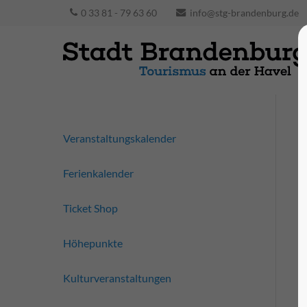
0 33 81 - 79 63 60
info@stg-brandenburg.de
Veranstaltungskalender
Ferienkalender
Ticket Shop
Höhepunkte
Kulturveranstaltungen