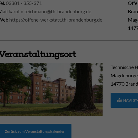
Tel.
03381 - 355-371
Offe
Mail
karolin.teichmann@th-brandenburg.de
Bra
Web
https://offene-werkstatt.th-brandenburg.de
Magd
1477
Veranstaltungsort
Technische 
Magdeburger
14770
Brand
NAVI S
Zurück zum Veranstaltungskalender