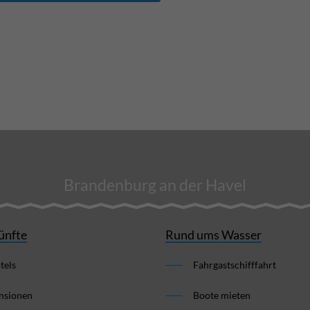
Brandenburg an der Havel
ünfte
Rund ums Wasser
tels
Fahrgastschifffahrt
nsionen
Boote mieten