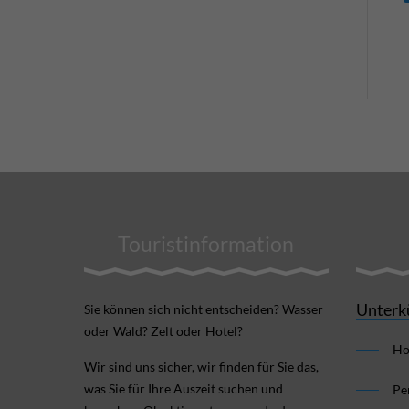
Touristinformation
Unterk
Sie können sich nicht ent­scheiden? Wasser
oder Wald? Zelt oder Hotel?
Ho
Wir sind uns sicher, wir finden für Sie das,
was Sie für Ihre Aus­zeit suchen und
Pe