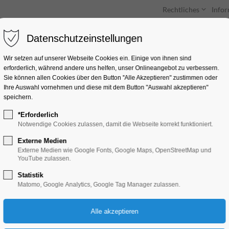
Rechtliches
Info
Datenschutzeinstellungen
Unterkünfte
Entdecken & Erleben
Wir setzen auf unserer Webseite Cookies ein. Einige von ihnen sind
erforderlich, während andere uns helfen, unser Onlineangebot zu verbessern.
Sie können allen Cookies über den Button "Alle Akzeptieren" zustimmen oder
Ihre Auswahl vornehmen und diese mit dem Button "Auswahl akzeptieren"
speichern.
*Erforderlich
Open Lab Day
Notwendige Cookies zulassen, damit die Webseite korrekt funktioniert.
Externe Medien
Kinder, Jugend, Mitmach-Aktion, Umwelt
Externe Medien wie Google Fonts, Google Maps, OpenStreetMap und
YouTube zulassen.
Statistik
10.09.2025, 14:00–18:00
Matomo, Google Analytics, Google Tag Manager zulassen.
Eintritt frei