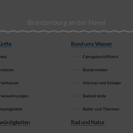
Brandenburg an der Havel
ünfte
Rund ums Wasser
tels
Fahrgastschifffahrt
nsionen
Boote mieten
rienhäuser
Marinas und Anleger
rienwohnungen
Badestrände
mpingplätze
Bäder und Thermen
würdigkeiten
Rad und Natur