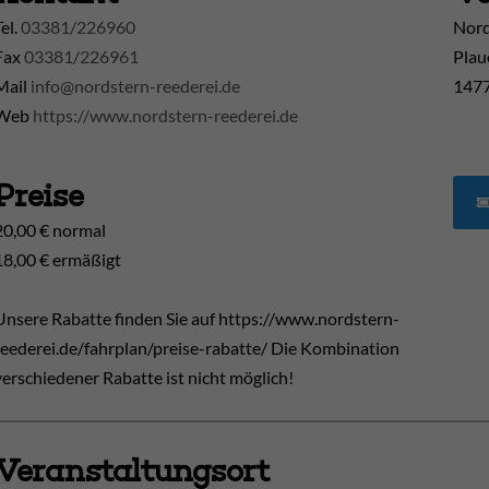
Tel.
03381/226960
Nord
Fax
03381/226961
Plau
Mail
info@nordstern-reederei.de
1477
Web
https://www.nordstern-reederei.de
Preise
20,00 € normal
18,00 € ermäßigt
Unsere Rabatte finden Sie auf https://www.nordstern-
reederei.de/fahrplan/preise-rabatte/ Die Kombination
verschiedener Rabatte ist nicht möglich!
Veranstaltungsort