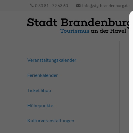
0 33 81 - 79 63 60
info@stg-brandenburg.de
Veranstaltungskalender
Ferienkalender
Ticket Shop
Höhepunkte
Kulturveranstaltungen