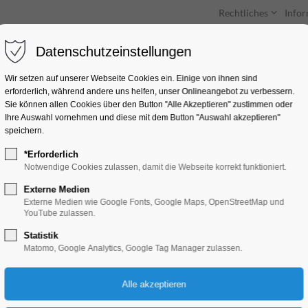
Rechtliches
Info
Datenschutzeinstellungen
Unterkünfte
Entdecken & Erleben
Wir setzen auf unserer Webseite Cookies ein. Einige von ihnen sind
erforderlich, während andere uns helfen, unser Onlineangebot zu verbessern.
Sie können allen Cookies über den Button "Alle Akzeptieren" zustimmen oder
Ihre Auswahl vornehmen und diese mit dem Button "Auswahl akzeptieren"
speichern.
*Erforderlich
„Stadtrundfahrt“ 2
Notwendige Cookies zulassen, damit die Webseite korrekt funktioniert.
Externe Medien
Schiffrundfahrt
Externe Medien wie Google Fonts, Google Maps, OpenStreetMap und
YouTube zulassen.
Statistik
29.03.2024, 14:00–16:00
Matomo, Google Analytics, Google Tag Manager zulassen.