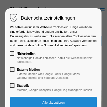
Menu
Datenschutzeinstellungen
Wir setzen auf unserer Webseite Cookies ein. Einige von ihnen
sind erforderlich, während andere uns helfen, unser
Onlineangebot zu verbessern. Sie können allen Cookies über den
„Große Seenrundfahrt mit
Button "Alle Akzeptieren" zustimmen oder Ihre Auswahl vornehmen
Kanincheninsel“ 2,5 Std.
und diese mit dem Button "Auswahl akzeptieren" speichern.
Schiffrundfahrt
*Erforderlich
Notwendige Cookies zulassen, damit die Webseite korrekt
funktioniert.
07.08.2025, 11:00–13:30
Externe Medien
Externe Medien wie Google Fonts, Google Maps,
OpenStreetMap und YouTube zulassen.
Statistik
Matomo, Google Analytics, Google Tag Manager zulassen.