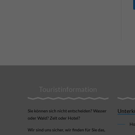
Touristinformation
Unterk
Sie können sich nicht ent­scheiden? Wasser
oder Wald? Zelt oder Hotel?
Ho
Wir sind uns sicher, wir finden für Sie das,