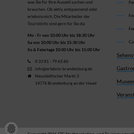
was Sie für Ihre Aus­zeit suchen und
Pe
brauchen. Ob aktiv, ent­spannend oder
Fe
erlebnis­reich. Die Mitarbeiter der
Touristinfo sind gern für Sie da:
Fe
Mo - Fr von 10:00 Uhr bis 18:30 Uhr
Ca
Sa von 10:00 Uhr bis 15:30 Uhr
So & Feiertage 10:00 Uhr bis 15:00 Uhr
Sehens
0 33 81 - 79 63 60
Gastro
info@erlebnis-brandenburg.de
Neustädtischer Markt 3
Museen
14776 Brandenburg an der Havel
Verans
Copyright 2026 STG Stadtmarketing- und Tourismusgesell