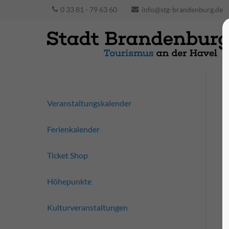
0 33 81 - 79 63 60
info@stg-brandenburg.de
Veranstaltungskalender
Ferienkalender
Ticket Shop
Höhepunkte
Kulturveranstaltungen