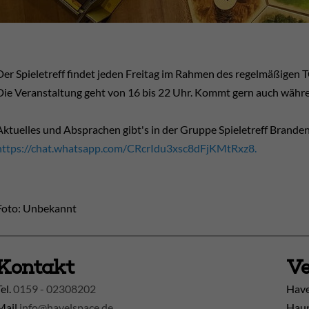
Der Spieletreff findet jeden Freitag im Rahmen des regelmäßigen T
Die Veranstaltung geht von 16 bis 22 Uhr. Kommt gern auch währe
Aktuelles und Absprachen gibt's in der Gruppe Spieletreff Brand
https://chat.whatsapp.com/CRcrIdu3xsc8dFjKMtRxz8.
Foto: Unbekannt
Kontakt
Ve
Tel.
0159 - 02308202
Have
Mail
info@havelspace.de
Haup