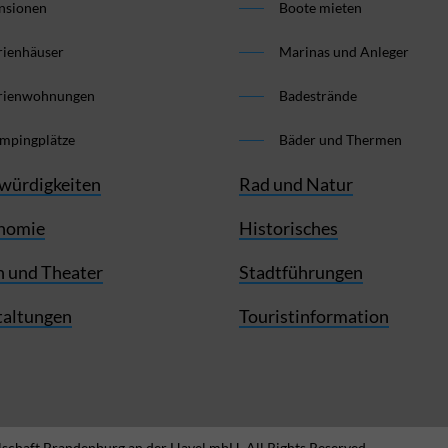
nsionen
Boote mieten
rienhäuser
Marinas und Anleger
rienwohnungen
Badestrände
mpingplätze
Bäder und Thermen
würdigkeiten
Rad und Natur
nomie
Historisches
 und Theater
Stadtführungen
taltungen
Touristinformation
schaft Brandenburg an der Havel mbH. All Rights Reserved.