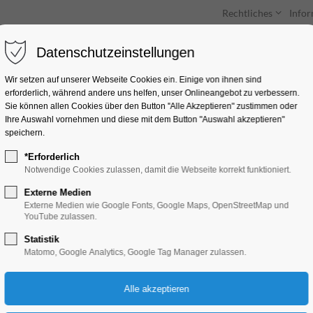
Rechtliches
Info
Datenschutzeinstellungen
Unterkünfte
Entdecken & Erleben
Wir setzen auf unserer Webseite Cookies ein. Einige von ihnen sind
erforderlich, während andere uns helfen, unser Onlineangebot zu verbessern.
Sie können allen Cookies über den Button "Alle Akzeptieren" zustimmen oder
Ihre Auswahl vornehmen und diese mit dem Button "Auswahl akzeptieren"
speichern.
*Erforderlich
Spieletreff Brande
Notwendige Cookies zulassen, damit die Webseite korrekt funktioniert.
Externe Medien
Mitmach-Aktion
Externe Medien wie Google Fonts, Google Maps, OpenStreetMap und
YouTube zulassen.
Statistik
18.07.2025, 16:00–22:00
Matomo, Google Analytics, Google Tag Manager zulassen.