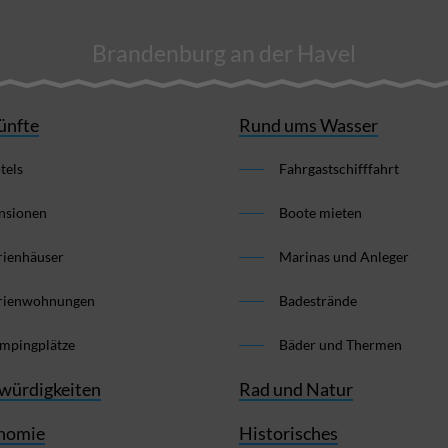
Brandenburg an der Havel
ünfte
Rund ums Wasser
tels
Fahrgastschifffahrt
nsionen
Boote mieten
rienhäuser
Marinas und Anleger
rienwohnungen
Badestrände
mpingplätze
Bäder und Thermen
würdigkeiten
Rad und Natur
nomie
Historisches