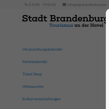
0 33 81 - 79 63 60
info@stg-brandenburg.de
Veranstaltungskalender
Ferienkalender
Ticket Shop
Höhepunkte
Kulturveranstaltungen