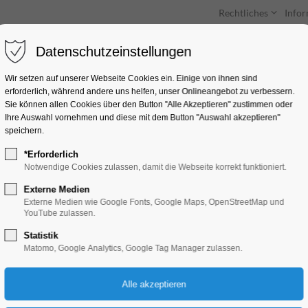
Rechtliches
Info
Datenschutzeinstellungen
Unterkünfte
Entdecken & Erleben
Wir setzen auf unserer Webseite Cookies ein. Einige von ihnen sind
erforderlich, während andere uns helfen, unser Onlineangebot zu verbessern.
Sie können allen Cookies über den Button "Alle Akzeptieren" zustimmen oder
Ihre Auswahl vornehmen und diese mit dem Button "Auswahl akzeptieren"
speichern.
*Erforderlich
Manga-und Comic-
Notwendige Cookies zulassen, damit die Webseite korrekt funktioniert.
Zeichenwettbewerb
Externe Medien
Externe Medien wie Google Fonts, Google Maps, OpenStreetMap und
YouTube zulassen.
Kinder, Jugend, Kunst, Mitmach-Aktion
Statistik
Matomo, Google Analytics, Google Tag Manager zulassen.
24.09.2025, 09:00–12:00