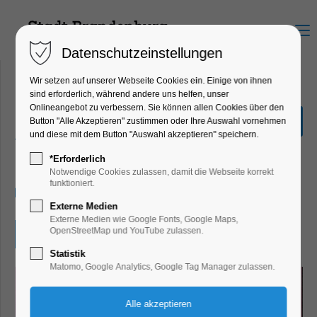
Menu
Datenschutzeinstellungen
Wir setzen auf unserer Webseite Cookies ein. Einige von ihnen
sind erforderlich, während andere uns helfen, unser
Onlineangebot zu verbessern. Sie können allen Cookies über den
Manga-und Comic-
Button "Alle Akzeptieren" zustimmen oder Ihre Auswahl vornehmen
Zeichenwettbewerb
und diese mit dem Button "Auswahl akzeptieren" speichern.
Kinder, Jugend, Kunst, Mitmach-Aktion
*Erforderlich
Notwendige Cookies zulassen, damit die Webseite korrekt
funktioniert.
29.08.2025, 09:00–15:00
Externe Medien
Externe Medien wie Google Fonts, Google Maps,
OpenStreetMap und YouTube zulassen.
Eintritt frei
Statistik
Matomo, Google Analytics, Google Tag Manager zulassen.