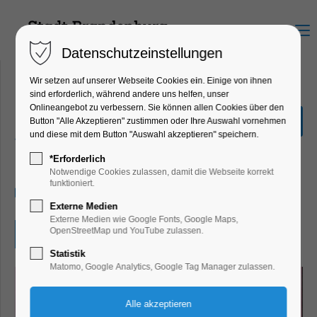
Menu
Datenschutzeinstellungen
Wir setzen auf unserer Webseite Cookies ein. Einige von ihnen
sind erforderlich, während andere uns helfen, unser
Onlineangebot zu verbessern. Sie können allen Cookies über den
Manga-und Comic-
Button "Alle Akzeptieren" zustimmen oder Ihre Auswahl vornehmen
Zeichenwettbewerb
und diese mit dem Button "Auswahl akzeptieren" speichern.
Kinder, Jugend, Kunst, Mitmach-Aktion
*Erforderlich
Notwendige Cookies zulassen, damit die Webseite korrekt
funktioniert.
27.08.2025, 09:00–12:00
Externe Medien
Externe Medien wie Google Fonts, Google Maps,
OpenStreetMap und YouTube zulassen.
Eintritt frei
Statistik
Matomo, Google Analytics, Google Tag Manager zulassen.