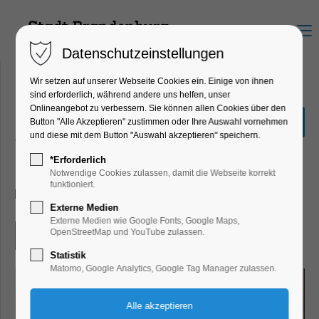
Menu
Datenschutzeinstellungen
Wir setzen auf unserer Webseite Cookies ein. Einige von ihnen
sind erforderlich, während andere uns helfen, unser
Onlineangebot zu verbessern. Sie können allen Cookies über den
Manga-und Comic-
Button "Alle Akzeptieren" zustimmen oder Ihre Auswahl vornehmen
Zeichenwettbewerb
und diese mit dem Button "Auswahl akzeptieren" speichern.
Kinder, Jugend, Kunst, Mitmach-Aktion
*Erforderlich
Notwendige Cookies zulassen, damit die Webseite korrekt
funktioniert.
22.08.2025, 09:00–18:00
Externe Medien
Externe Medien wie Google Fonts, Google Maps,
OpenStreetMap und YouTube zulassen.
Eintritt frei
Statistik
Matomo, Google Analytics, Google Tag Manager zulassen.