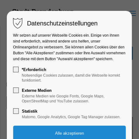
Menu
Datenschutzeinstellungen
Wir setzen auf unserer Webseite Cookies ein. Einige von ihnen
sind erforderlich, während andere uns helfen, unser
Onlineangebot zu verbessern. Sie können allen Cookies über den
Manga-und Comic-
Button "Alle Akzeptieren" zustimmen oder Ihre Auswahl vornehmen
Zeichenwettbewerb
und diese mit dem Button "Auswahl akzeptieren" speichern.
Kinder, Jugend, Kunst, Mitmach-Aktion
*Erforderlich
Notwendige Cookies zulassen, damit die Webseite korrekt
funktioniert.
07.08.2025, 09:00–18:00
Externe Medien
Externe Medien wie Google Fonts, Google Maps,
OpenStreetMap und YouTube zulassen.
Eintritt frei
Statistik
Matomo, Google Analytics, Google Tag Manager zulassen.