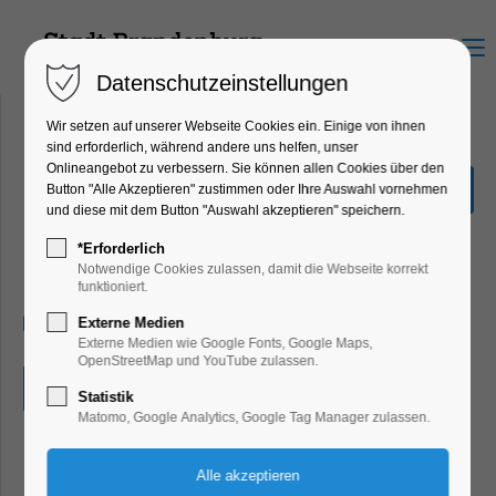
Menu
Datenschutzeinstellungen
Wir setzen auf unserer Webseite Cookies ein. Einige von ihnen
sind erforderlich, während andere uns helfen, unser
Onlineangebot zu verbessern. Sie können allen Cookies über den
Mit dem Smartphone durch
Button "Alle Akzeptieren" zustimmen oder Ihre Auswahl vornehmen
Hohenstücken
und diese mit dem Button "Auswahl akzeptieren" speichern.
Ferienkalender, Kinder, Jugend, Mitmach-
*Erforderlich
Aktion
Notwendige Cookies zulassen, damit die Webseite korrekt
funktioniert.
30.07.2025, 00:01–23:59
Externe Medien
Externe Medien wie Google Fonts, Google Maps,
OpenStreetMap und YouTube zulassen.
Eintritt frei
Statistik
Matomo, Google Analytics, Google Tag Manager zulassen.