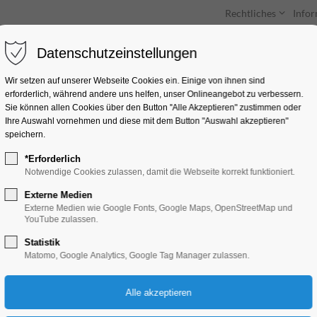
Rechtliches
Info
Datenschutzeinstellungen
Unterkünfte
Entdecken & Erleben
Wir setzen auf unserer Webseite Cookies ein. Einige von ihnen sind
erforderlich, während andere uns helfen, unser Onlineangebot zu verbessern.
Sie können allen Cookies über den Button "Alle Akzeptieren" zustimmen oder
Ihre Auswahl vornehmen und diese mit dem Button "Auswahl akzeptieren"
speichern.
*Erforderlich
Stadtrundfahrt
Notwendige Cookies zulassen, damit die Webseite korrekt funktioniert.
Externe Medien
Schiffrundfahrt
Externe Medien wie Google Fonts, Google Maps, OpenStreetMap und
YouTube zulassen.
Statistik
18.07.2025, 14:00–16:00
Matomo, Google Analytics, Google Tag Manager zulassen.