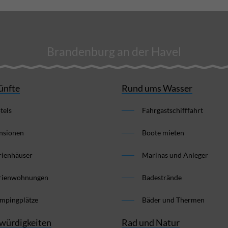
Brandenburg an der Havel
ünfte
Rund ums Wasser
tels
Fahrgastschifffahrt
nsionen
Boote mieten
rienhäuser
Marinas und Anleger
rienwohnungen
Badestrände
mpingplätze
Bäder und Thermen
würdigkeiten
Rad und Natur