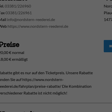
Tel.
03381/226960
Nord
Fax
03381/226961
Plau
Mail
info@nordstern-reederei.de
1477
Web
https://www.nordstern-reederei.de
Preise
20,00 € normal
18,00 € ermäßigt
Rabatte gibt es nur auf den Ticketpreis. Unsere Rabatte
finden Sie auf https://www.nordstern-
reederei.de/fahrplan/preise-rabatte/ Die Kombination
verschiedener Rabatte ist nicht möglich!