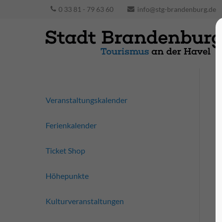
0 33 81 - 79 63 60
info@stg-brandenburg.de
Veranstaltungskalender
Ferienkalender
Ticket Shop
Höhepunkte
Kulturveranstaltungen