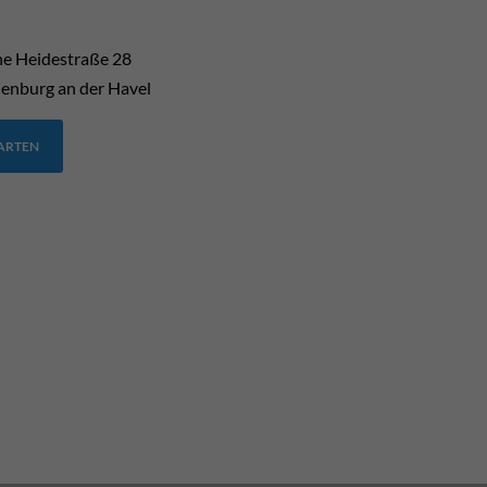
he Heidestraße 28
enburg an der Havel
TARTEN