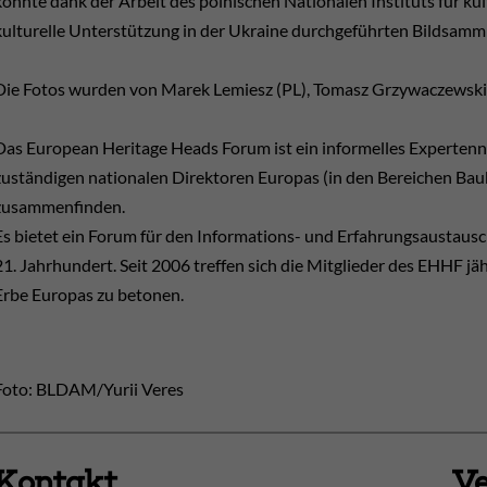
konnte dank der Arbeit des polnischen Nationalen Instituts für ku
kulturelle Unterstützung in der Ukraine durchgeführten Bildsamml
Die Fotos wurden von Marek Lemiesz (PL), Tomasz Grzywaczewski
Das European Heritage Heads Forum ist ein informelles Expertenne
zuständigen nationalen Direktoren Europas (in den Bereichen Bau
zusammenfinden.
Es bietet ein Forum für den Informations- und Erfahrungsaustaus
21. Jahrhundert. Seit 2006 treffen sich die Mitglieder des EHHF jä
Erbe Europas zu betonen.
Foto: BLDAM/Yurii Veres
Kontakt
Ve