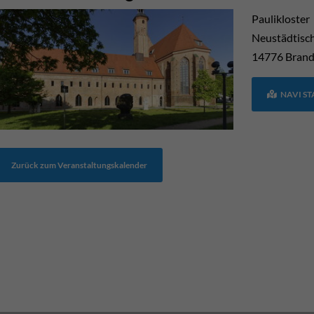
Paulikloster
Neustädtisc
14776
Brand
NAVI S
Zurück zum Veranstaltungskalender