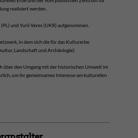
lturelles Erbe und der vom polnischen Zentrum für
ung realisiert werden.
 (PL) und Yurii Veres (UKR) aufgenommen.
tzwerk, in dem sich die für das Kulturerbe
kultur, Landschaft und Archäologie)
ch über den Umgang mit der historischen Umwelt im
hrlich, um ihr gemeinsames Interesse am kulturellen
ranstalter