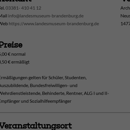
Tel.
03381- 410 41 12
Arch
Mail
info@landesmuseum-brandenburg.de
Neus
Web
https://www.landesmuseum-brandenburg.de
1477
Preise
5,00 € normal
3,50 € ermäßigt
Ermäßigungen gelten für Schüler, Studenten,
Auszubildende, Bundesfreiwilligen- und
Wehrdienstleistende, Behinderte, Rentner, ALG I und II-
Empfänger und Sozialhilfeempfänger
Veranstaltungsort