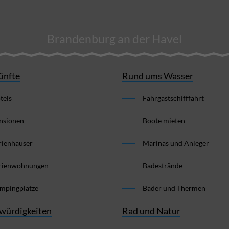
Brandenburg an der Havel
ünfte
Rund ums Wasser
tels
Fahrgastschifffahrt
nsionen
Boote mieten
rienhäuser
Marinas und Anleger
rienwohnungen
Badestrände
mpingplätze
Bäder und Thermen
würdigkeiten
Rad und Natur