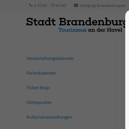
0 33 81 - 79 63 60
info@stg-brandenburg.de
Veranstaltungskalender
Ferienkalender
Ticket Shop
Höhepunkte
Kulturveranstaltungen