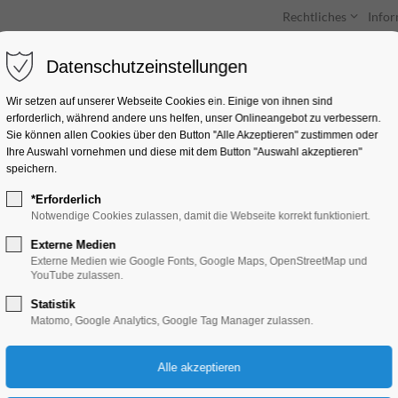
Rechtliches
Info
Datenschutzeinstellungen
Unterkünfte
Entdecken & Erleben
Wir setzen auf unserer Webseite Cookies ein. Einige von ihnen sind
erforderlich, während andere uns helfen, unser Onlineangebot zu verbessern.
Sie können allen Cookies über den Button "Alle Akzeptieren" zustimmen oder
Ihre Auswahl vornehmen und diese mit dem Button "Auswahl akzeptieren"
speichern.
*Erforderlich
Fotoausstellung De
Notwendige Cookies zulassen, damit die Webseite korrekt funktioniert.
Cultural Heritage
Externe Medien
Externe Medien wie Google Fonts, Google Maps, OpenStreetMap und
YouTube zulassen.
Ausstellung
Statistik
Matomo, Google Analytics, Google Tag Manager zulassen.
09.08.2025, 10:00–17:00