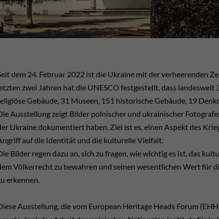
Seit dem 24. Februar 2022 ist die Ukraine mit der verheerenden Zer
letzten zwei Jahren hat die UNESCO festgestellt, dass landesweit
religiöse Gebäude, 31 Museen, 151 historische Gebäude, 19 Denkm
Die Ausstellung zeigt Bilder polnischer und ukrainischer Fotografen
der Ukraine dokumentiert haben. Ziel ist es, einen Aspekt des Kri
Angriff auf die Identität und die kulturelle Vielfalt.
Die Bilder regen dazu an, sich zu fragen, wie wichtig es ist, das kul
dem Völkerrecht zu bewahren und seinen wesentlichen Wert für di
zu erkennen.
Diese Ausstellung, die vom European Heritage Heads Forum (EHHF