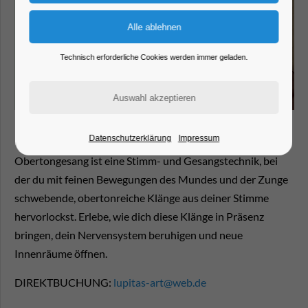
Technisch erforderliche Cookies werden immer geladen.
Datenschutzerklärung
Impressum
Obertongesang ist eine Stimm- und Gesangstechnik, bei
der du mit feinen Bewegungen des Mundes und der Zunge
schwebende, obertonreiche Klänge aus deiner Stimme
hervorlockst. Erlebe, wie dich diese Klänge in Präsenz
bringen, dein Nervensystem beruhigen und neue
Innenräume öffnen.
DIREKTBUCHUNG:
lupitas-art@web.de