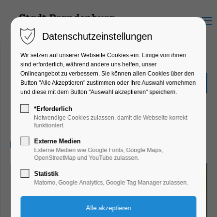
Menu
Datenschutzeinstellungen
Wir setzen auf unserer Webseite Cookies ein. Einige von ihnen
sind erforderlich, während andere uns helfen, unser
Onlineangebot zu verbessern. Sie können allen Cookies über den
OBERTONGESANG -
Button "Alle Akzeptieren" zustimmen oder Ihre Auswahl vornehmen
Lupita De Haney -
und diese mit dem Button "Auswahl akzeptieren" speichern.
SCHNUPPER
*Erforderlich
Notwendige Cookies zulassen, damit die Webseite korrekt
Workshop
funktioniert.
Externe Medien
02.08.2025, 12:00–15:00
Externe Medien wie Google Fonts, Google Maps,
OpenStreetMap und YouTube zulassen.
Statistik
Matomo, Google Analytics, Google Tag Manager zulassen.