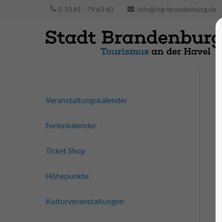
0 33 81 - 79 63 60
info@stg-brandenburg.de
Veranstaltungskalender
Ferienkalender
Ticket Shop
Höhepunkte
Kulturveranstaltungen