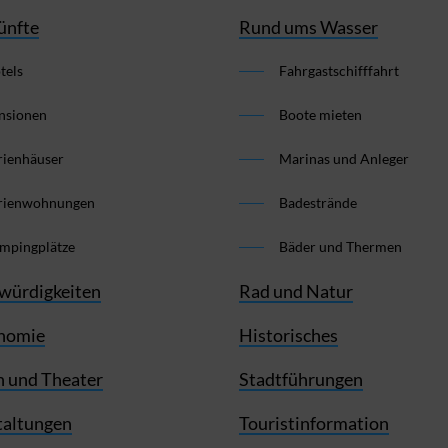
ünfte
Rund ums Wasser
tels
Fahrgastschifffahrt
nsionen
Boote mieten
rienhäuser
Marinas und Anleger
rienwohnungen
Badestrände
mpingplätze
Bäder und Thermen
würdigkeiten
Rad und Natur
nomie
Historisches
 und Theater
Stadtführungen
taltungen
Touristinformation