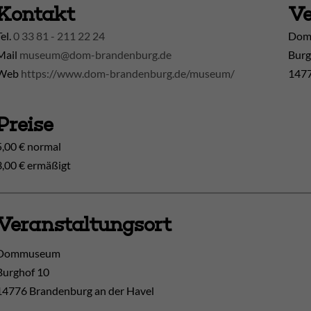
Kontakt
Ve
Tel.
0 33 81 - 211 22 24
Doms
Mail
museum@dom-brandenburg.de
Burg
Web
https://www.dom-brandenburg.de/museum/
1477
Preise
5,00 € normal
3,00 € ermäßigt
Veranstaltungsort
Dommuseum
Burghof 10
14776
Brandenburg an der Havel