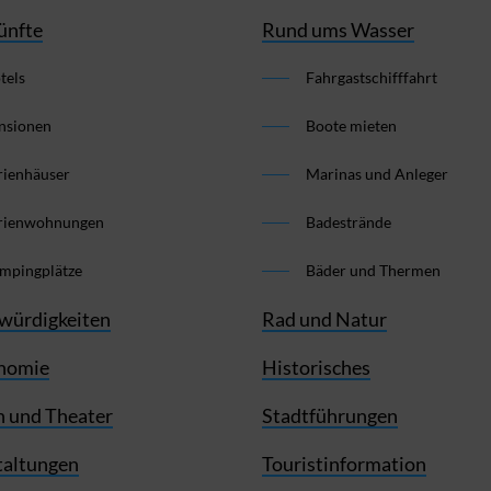
ünfte
Rund ums Wasser
tels
Fahrgastschifffahrt
nsionen
Boote mieten
rienhäuser
Marinas und Anleger
rienwohnungen
Badestrände
mpingplätze
Bäder und Thermen
würdigkeiten
Rad und Natur
nomie
Historisches
 und Theater
Stadtführungen
taltungen
Touristinformation