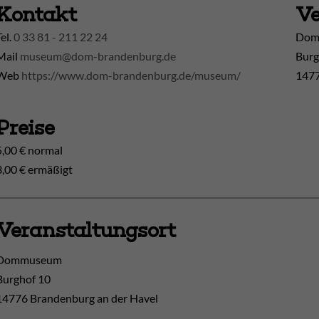
Kontakt
Ve
Tel.
0 33 81 - 211 22 24
Doms
Mail
museum@dom-brandenburg.de
Burg
Web
https://www.dom-brandenburg.de/museum/
1477
Preise
5,00 € normal
3,00 € ermäßigt
Veranstaltungsort
Dommuseum
Burghof 10
14776
Brandenburg an der Havel