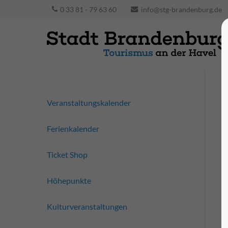
0 33 81 - 79 63 60
info@stg-brandenburg.de
Veranstaltungskalender
Ferienkalender
Ticket Shop
Höhepunkte
Kulturveranstaltungen