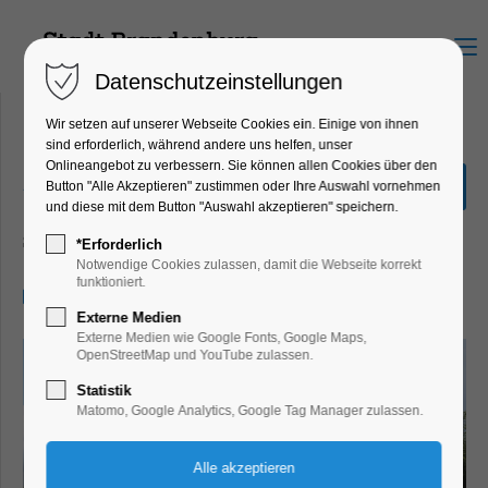
Menu
Datenschutzeinstellungen
Wir setzen auf unserer Webseite Cookies ein. Einige von ihnen
sind erforderlich, während andere uns helfen, unser
Onlineangebot zu verbessern. Sie können allen Cookies über den
„Große Seenrundfahrt mit
Button "Alle Akzeptieren" zustimmen oder Ihre Auswahl vornehmen
Kanincheninsel“ 2,5 Std.
und diese mit dem Button "Auswahl akzeptieren" speichern.
Schiffrundfahrt
*Erforderlich
Notwendige Cookies zulassen, damit die Webseite korrekt
funktioniert.
26.06.2025, 11:00–13:30
Externe Medien
Externe Medien wie Google Fonts, Google Maps,
OpenStreetMap und YouTube zulassen.
Statistik
Matomo, Google Analytics, Google Tag Manager zulassen.