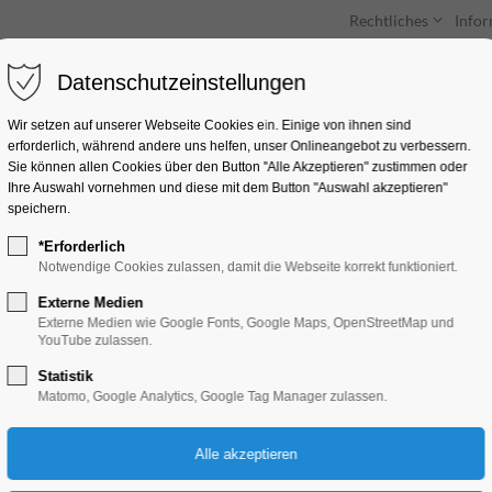
Rechtliches
Info
Datenschutzeinstellungen
Unterkünfte
Entdecken & Erleben
Wir setzen auf unserer Webseite Cookies ein. Einige von ihnen sind
erforderlich, während andere uns helfen, unser Onlineangebot zu verbessern.
Sie können allen Cookies über den Button "Alle Akzeptieren" zustimmen oder
Ihre Auswahl vornehmen und diese mit dem Button "Auswahl akzeptieren"
speichern.
*Erforderlich
Stadtrundfahrt
Notwendige Cookies zulassen, damit die Webseite korrekt funktioniert.
Externe Medien
Schiffrundfahrt
Externe Medien wie Google Fonts, Google Maps, OpenStreetMap und
YouTube zulassen.
Statistik
25.06.2025, 14:00–16:00
Matomo, Google Analytics, Google Tag Manager zulassen.