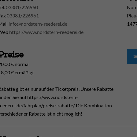
Tel.
03381/226960
Nord
Fax
03381/226961
Plau
Mail
info@nordstern-reederei.de
1477
Web
https://www.nordstern-reederei.de
Preise
20,00 € normal
18,00 € ermäßigt
Rabatte gibt es nur auf den Ticketpreis. Unsere Rabatte
finden Sie auf https://www.nordstern-
reederei.de/fahrplan/preise-rabatte/ Die Kombination
verschiedener Rabatte ist nicht möglich!