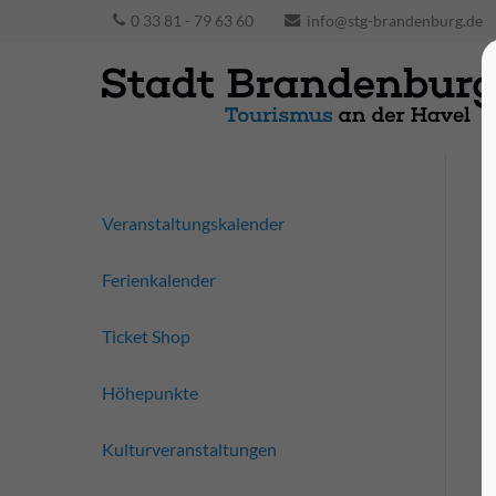
0 33 81 - 79 63 60
info@stg-brandenburg.de
Veranstaltungskalender
Ferienkalender
Ticket Shop
Höhepunkte
Kulturveranstaltungen