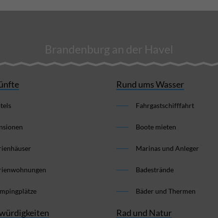
Brandenburg an der Havel
ünfte
Rund ums Wasser
tels
Fahrgastschifffahrt
nsionen
Boote mieten
rienhäuser
Marinas und Anleger
rienwohnungen
Badestrände
mpingplätze
Bäder und Thermen
würdigkeiten
Rad und Natur